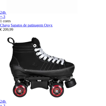
24h
+-3
1 cores
Chaya
Sapatos de patinagem Onyx
€ 209,99
24h
+-3