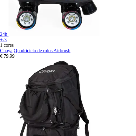
24h
+-3
1 cores
Chaya
Quadriciclo de rolos Airbrush
€ 79,99