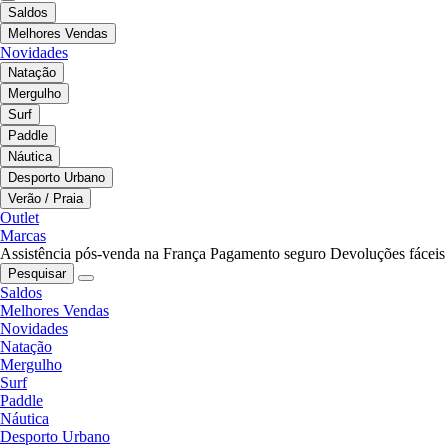
Saldos
Melhores Vendas
Novidades
Natação
Mergulho
Surf
Paddle
Náutica
Desporto Urbano
Verão / Praia
Outlet
Marcas
Assistência pós-venda na França
Pagamento seguro
Devoluções fáceis
Pesquisar
Saldos
Melhores Vendas
Novidades
Natação
Mergulho
Surf
Paddle
Náutica
Desporto Urbano