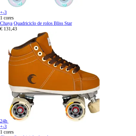
+-3
1 cores
Chaya
Quadriciclo de rolos Bliss Star
€ 131,43
24h
+-3
1 cores