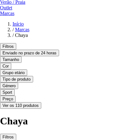
Verão / Praia
Outlet
Marcas
Início
/
Marcas
/
Chaya
Filtros
Enviado no prazo de 24 horas
Tamanho
Cor
Grupo etário
Tipo de produto
Género
Sport
Preço
Ver os 110 produtos
Chaya
Filtros