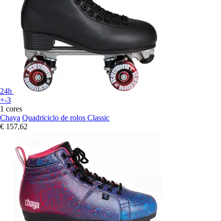
24h
+-3
1 cores
Chaya
Quadriciclo de rolos Classic
€ 157,62