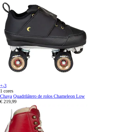
+-3
1 cores
Chaya
Quadrilátero de rolos Chameleon Low
€ 219,99