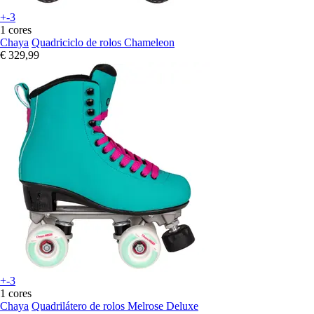
+-3
1 cores
Chaya
Quadriciclo de rolos Chameleon
€ 329,99
+-3
1 cores
Chaya
Quadrilátero de rolos Melrose Deluxe