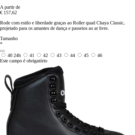
A partir de
€ 157,62
Rode com estilo e liberdade graças ao Roller quad Chaya Classic,
projetado para os amantes de dança e passeios ao ar livre.
Tamanho
*
40
24h
41
42
43
44
45
46
Este campo é obrigatório