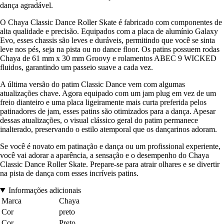
dança agradável.
O Chaya Classic Dance Roller Skate é fabricado com componentes de
alta qualidade e precisão. Equipados com a placa de alumínio Galaxy
Evo, esses chassis são leves e duráveis, permitindo que você se sinta
leve nos pés, seja na pista ou no dance floor. Os patins possuem rodas
Chaya de 61 mm x 30 mm Groovy e rolamentos ABEC 9 WICKED
fluidos, garantindo um passeio suave a cada vez.
A última versão do patim Classic Dance vem com algumas
atualizações chave. Agora equipado com um jam plug em vez de um
freio dianteiro e uma placa ligeiramente mais curta preferida pelos
patinadores de jam, esses patins são otimizados para a dança. Apesar
dessas atualizações, o visual clássico geral do patim permanece
inalterado, preservando o estilo atemporal que os dançarinos adoram.
Se você é novato em patinação e dança ou um profissional experiente,
você vai adorar a aparência, a sensação e o desempenho do Chaya
Classic Dance Roller Skate. Prepare-se para atrair olhares e se divertir
na pista de dança com esses incríveis patins.
Informações adicionais
Marca
Chaya
Cor
preto
Cor
Preto