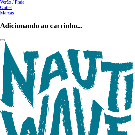
Verão / Praia
Outlet
Marcas
Adicionando ao carrinho...