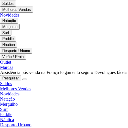
Saldos
Melhores Vendas
Novidades
Natação
Mergulho
Surf
Paddle
Náutica
Desporto Urbano
Verão / Praia
Outlet
Marcas
Assistência pós-venda na França
Pagamento seguro
Devoluções fáceis
Pesquisar
Saldos
Melhores Vendas
Novidades
Natação
Mergulho
Surf
Paddle
Náutica
Desporto Urbano