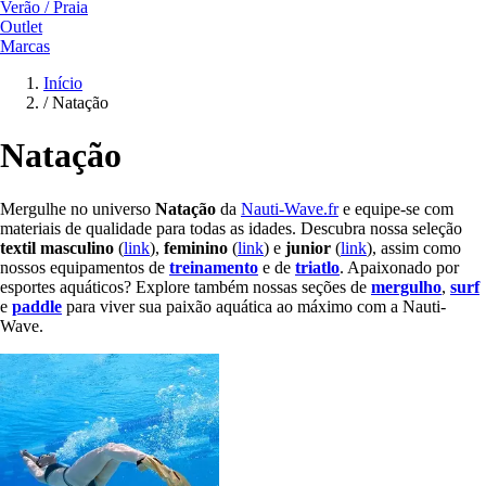
Verão / Praia
Outlet
Marcas
Início
/
Natação
Natação
Mergulhe no universo
Natação
da
Nauti-Wave.fr
e equipe-se com
materiais de qualidade para todas as idades. Descubra nossa seleção
textil masculino
(
link
),
feminino
(
link
) e
junior
(
link
), assim como
nossos equipamentos de
treinamento
e de
triatlo
. Apaixonado por
esportes aquáticos? Explore também nossas seções de
mergulho
,
surf
e
paddle
para viver sua paixão aquática ao máximo com a Nauti-
Wave.