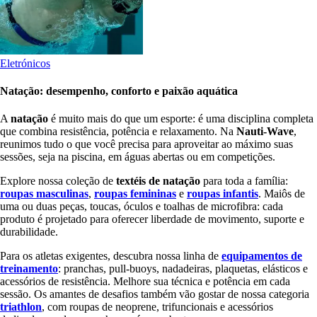
Eletrónicos
Natação: desempenho, conforto e paixão aquática
A
natação
é muito mais do que um esporte: é uma disciplina completa
que combina resistência, potência e relaxamento. Na
Nauti-Wave
,
reunimos tudo o que você precisa para aproveitar ao máximo suas
sessões, seja na piscina, em águas abertas ou em competições.
Explore nossa coleção de
textéis de natação
para toda a família:
roupas masculinas
,
roupas femininas
e
roupas infantis
. Maiôs de
uma ou duas peças, toucas, óculos e toalhas de microfibra: cada
produto é projetado para oferecer liberdade de movimento, suporte e
durabilidade.
Para os atletas exigentes, descubra nossa linha de
equipamentos de
treinamento
: pranchas, pull-buoys, nadadeiras, plaquetas, elásticos e
acessórios de resistência. Melhore sua técnica e potência em cada
sessão. Os amantes de desafios também vão gostar de nossa categoria
triathlon
, com roupas de neoprene, trifuncionais e acessórios