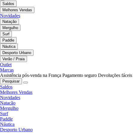
Saldos
Melhores Vendas
Novidades
Natação
Mergulho
Surf
Paddle
Náutica
Desporto Urbano
Verão / Praia
Outlet
Marcas
Assistência pós-venda na França
Pagamento seguro
Devoluções fáceis
Pesquisar
Saldos
Melhores Vendas
Novidades
Natação
Mergulho
Surf
Paddle
Náutica
Desporto Urbano