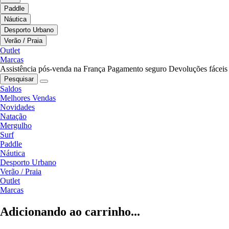
Paddle
Náutica
Desporto Urbano
Verão / Praia
Outlet
Marcas
Assistência pós-venda na França
Pagamento seguro
Devoluções fáceis
Pesquisar
Saldos
Melhores Vendas
Novidades
Natação
Mergulho
Surf
Paddle
Náutica
Desporto Urbano
Verão / Praia
Outlet
Marcas
Adicionando ao carrinho...