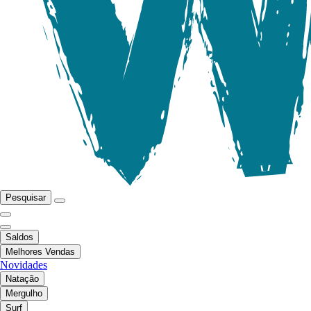
Pesquisar
Saldos
Melhores Vendas
Novidades
Natação
Mergulho
Surf