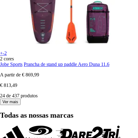
+-2
2 cores
Jobe Sports
Prancha de stand up paddle Aero Duna 11.6
A partir de
€ 869,99
€ 813,49
24 de 437 produtos
Ver mais
Todas as nossas marcas