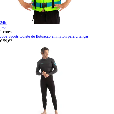
24h
+-3
1 cores
Jobe Sports
Colete de flutuação em nylon para crianças
€ 59,63