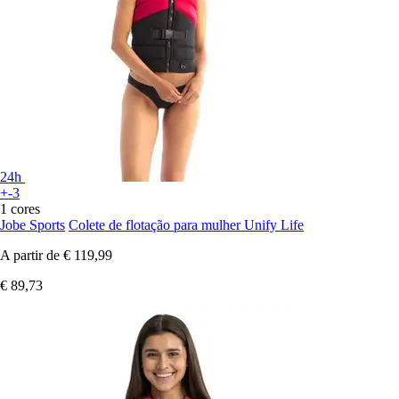
24h
+-3
1 cores
Jobe Sports
Colete de flotação para mulher Unify Life
A partir de
€ 119,99
€ 89,73