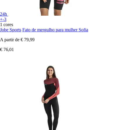
24h
+-3
1 cores
Jobe Sports
Fato de mergulho para mulher Sofia
A partir de
€ 79,99
€ 76,01