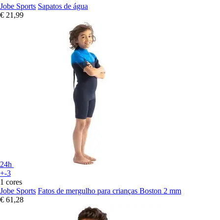
Jobe Sports
Sapatos de água
€ 21,99
24h
+-3
1 cores
Jobe Sports
Fatos de mergulho para crianças Boston 2 mm
€ 61,28