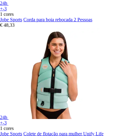
24h
+-3
1 cores
Jobe Sports
Corda para boia rebocada 2 Pessoas
€ 48,33
24h
+-3
1 cores
Jobe Sports
Colete de flotação para mulher Unify Life