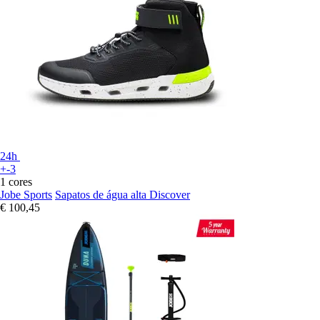
24h
+-3
1 cores
Jobe Sports
Sapatos de água alta Discover
€ 100,45