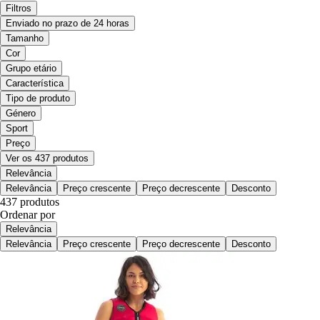
Filtros
Enviado no prazo de 24 horas
Tamanho
Cor
Grupo etário
Característica
Tipo de produto
Género
Sport
Preço
Ver os 437 produtos
Relevância
Relevância
Preço crescente
Preço decrescente
Desconto
437 produtos
Ordenar por
Relevância
Relevância
Preço crescente
Preço decrescente
Desconto