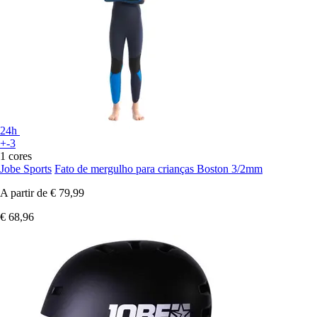
24h
+-3
1 cores
Jobe Sports
Fato de mergulho para crianças Boston 3/2mm
A partir de
€ 79,99
€ 68,96