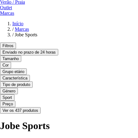
Verão / Praia
Outlet
Marcas
Início
/
Marcas
/
Jobe Sports
Filtros
Enviado no prazo de 24 horas
Tamanho
Cor
Grupo etário
Característica
Tipo de produto
Género
Sport
Preço
Ver os 437 produtos
Jobe Sports