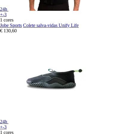
24h
+-3
1 cores
Jobe Sports
Colete salva-vidas Unify Life
€ 130,60
24h
+-3
1 cores