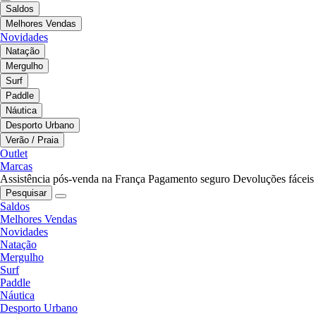
Saldos
Melhores Vendas
Novidades
Natação
Mergulho
Surf
Paddle
Náutica
Desporto Urbano
Verão / Praia
Outlet
Marcas
Assistência pós-venda na França
Pagamento seguro
Devoluções fáceis
Pesquisar
Saldos
Melhores Vendas
Novidades
Natação
Mergulho
Surf
Paddle
Náutica
Desporto Urbano