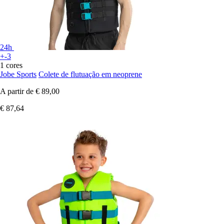
24h
+-3
1 cores
Jobe Sports
Colete de flutuação em neoprene
A partir de
€ 89,00
€ 87,64