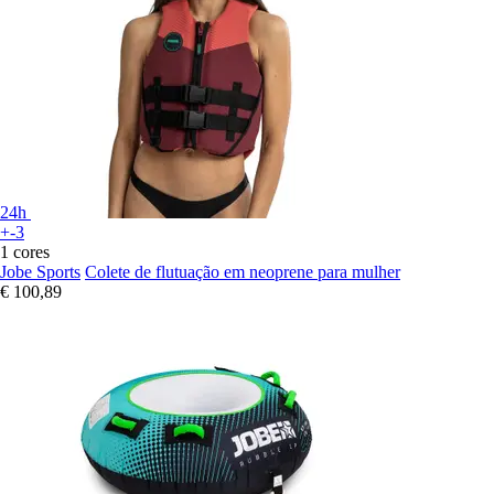
24h
+-3
1 cores
Jobe Sports
Colete de flutuação em neoprene para mulher
€ 100,89