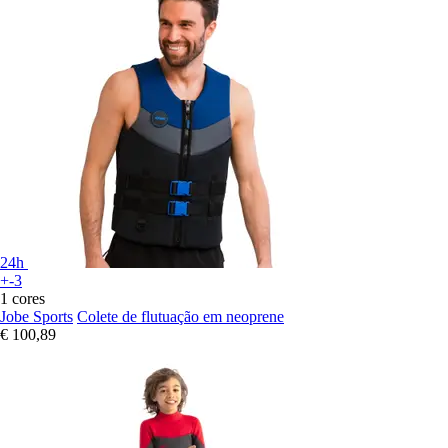
24h
+-3
1 cores
Jobe Sports
Colete de flutuação em neoprene
€ 100,89