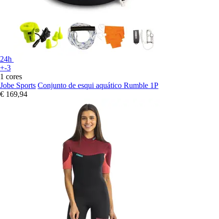
24h
+-3
1 cores
Jobe Sports
Conjunto de esqui aquático Rumble 1P
€ 169,94