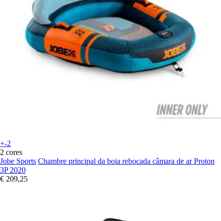
+-2
2 cores
Jobe Sports
Chambre principal da boia rebocada câmara de ar Proton
3P 2020
€ 209,25