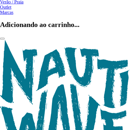
Verão / Praia
Outlet
Marcas
Adicionando ao carrinho...