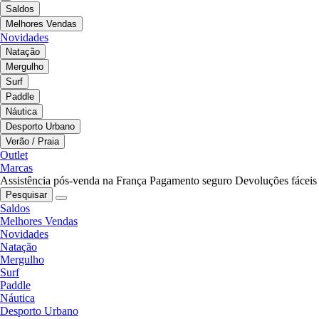
Saldos
Melhores Vendas
Novidades
Natação
Mergulho
Surf
Paddle
Náutica
Desporto Urbano
Verão / Praia
Outlet
Marcas
Assistência pós-venda na França
Pagamento seguro
Devoluções fáceis
Pesquisar
Saldos
Melhores Vendas
Novidades
Natação
Mergulho
Surf
Paddle
Náutica
Desporto Urbano