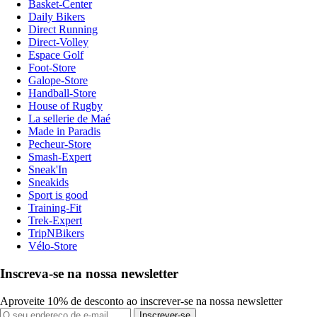
Basket-Center
Daily Bikers
Direct Running
Direct-Volley
Espace Golf
Foot-Store
Galope-Store
Handball-Store
House of Rugby
La sellerie de Maé
Made in Paradis
Pecheur-Store
Smash-Expert
Sneak'In
Sneakids
Sport is good
Training-Fit
Trek-Expert
TripNBikers
Vélo-Store
Inscreva-se na nossa newsletter
Aproveite 10% de desconto ao inscrever-se na nossa newsletter
Inscrever-se