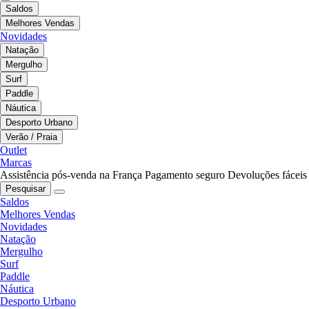
Saldos
Melhores Vendas
Novidades
Natação
Mergulho
Surf
Paddle
Náutica
Desporto Urbano
Verão / Praia
Outlet
Marcas
Assistência pós-venda na França
Pagamento seguro
Devoluções fáceis
Pesquisar
Saldos
Melhores Vendas
Novidades
Natação
Mergulho
Surf
Paddle
Náutica
Desporto Urbano