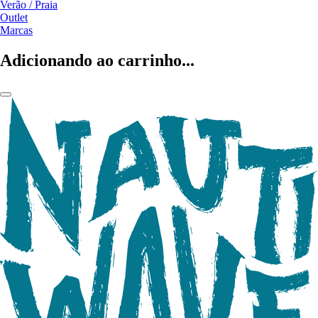
Verão / Praia
Outlet
Marcas
Adicionando ao carrinho...