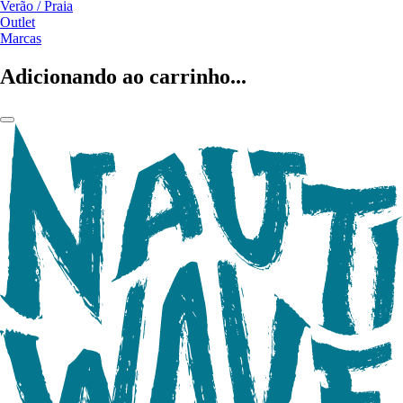
Verão / Praia
Outlet
Marcas
Adicionando ao carrinho...