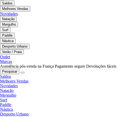
Saldos
Melhores Vendas
Novidades
Natação
Mergulho
Surf
Paddle
Náutica
Desporto Urbano
Verão / Praia
Outlet
Marcas
Assistência pós-venda na França
Pagamento seguro
Devoluções fáceis
Pesquisar
Saldos
Melhores Vendas
Novidades
Natação
Mergulho
Surf
Paddle
Náutica
Desporto Urbano