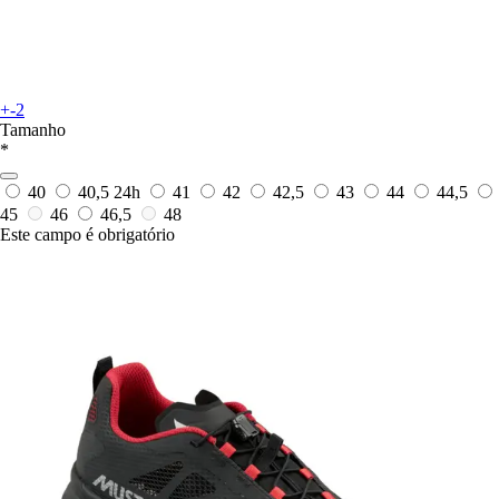
+-2
Tamanho
*
40
40,5
24h
41
42
42,5
43
44
44,5
45
46
46,5
48
Este campo é obrigatório