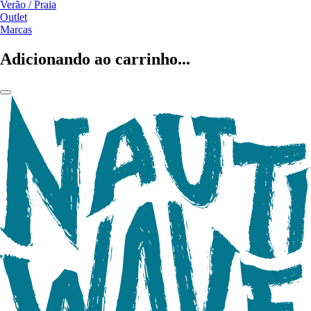
Verão / Praia
Outlet
Marcas
Adicionando ao carrinho...