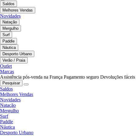
Saldos
Melhores Vendas
Novidades
Natação
Mergulho
Surf
Paddle
Náutica
Desporto Urbano
Verão / Praia
Outlet
Marcas
Assistência pós-venda na França
Pagamento seguro
Devoluções fáceis
Pesquisar
Saldos
Melhores Vendas
Novidades
Natação
Mergulho
Surf
Paddle
Náutica
Desporto Urbano