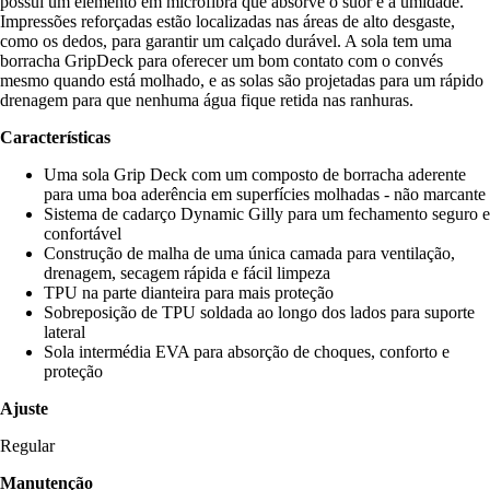
possui um elemento em microfibra que absorve o suor e a umidade.
Impressões reforçadas estão localizadas nas áreas de alto desgaste,
como os dedos, para garantir um calçado durável. A sola tem uma
borracha GripDeck para oferecer um bom contato com o convés
mesmo quando está molhado, e as solas são projetadas para um rápido
drenagem para que nenhuma água fique retida nas ranhuras.
Características
Uma sola Grip Deck com um composto de borracha aderente
para uma boa aderência em superfícies molhadas - não marcante
Sistema de cadarço Dynamic Gilly para um fechamento seguro e
confortável
Construção de malha de uma única camada para ventilação,
drenagem, secagem rápida e fácil limpeza
TPU na parte dianteira para mais proteção
Sobreposição de TPU soldada ao longo dos lados para suporte
lateral
Sola intermédia EVA para absorção de choques, conforto e
proteção
Ajuste
Regular
Manutenção