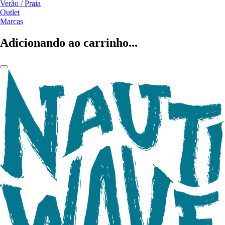
Verão / Praia
Outlet
Marcas
Adicionando ao carrinho...