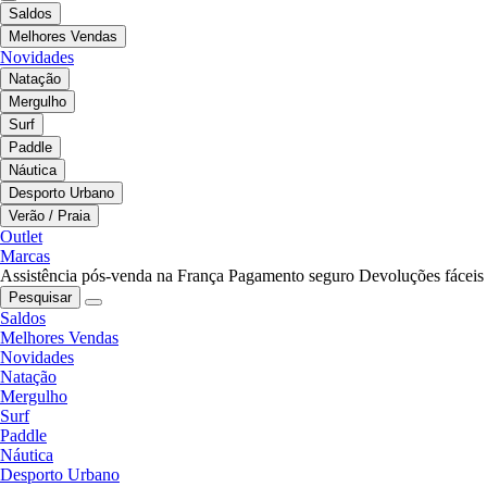
Saldos
Melhores Vendas
Novidades
Natação
Mergulho
Surf
Paddle
Náutica
Desporto Urbano
Verão / Praia
Outlet
Marcas
Assistência pós-venda na França
Pagamento seguro
Devoluções fáceis
Pesquisar
Saldos
Melhores Vendas
Novidades
Natação
Mergulho
Surf
Paddle
Náutica
Desporto Urbano