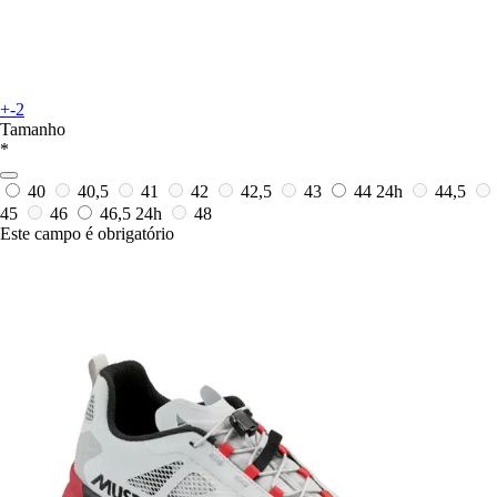
+-2
Tamanho
*
40
40,5
41
42
42,5
43
44
24h
44,5
45
46
46,5
24h
48
Este campo é obrigatório