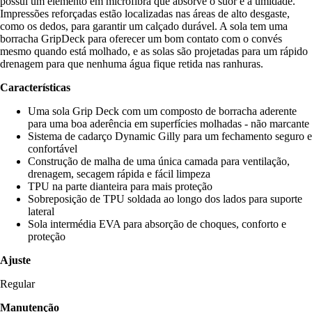
possui um elemento em microfibra que absorve o suor e a umidade.
Impressões reforçadas estão localizadas nas áreas de alto desgaste,
como os dedos, para garantir um calçado durável. A sola tem uma
borracha GripDeck para oferecer um bom contato com o convés
mesmo quando está molhado, e as solas são projetadas para um rápido
drenagem para que nenhuma água fique retida nas ranhuras.
Características
Uma sola Grip Deck com um composto de borracha aderente
para uma boa aderência em superfícies molhadas - não marcante
Sistema de cadarço Dynamic Gilly para um fechamento seguro e
confortável
Construção de malha de uma única camada para ventilação,
drenagem, secagem rápida e fácil limpeza
TPU na parte dianteira para mais proteção
Sobreposição de TPU soldada ao longo dos lados para suporte
lateral
Sola intermédia EVA para absorção de choques, conforto e
proteção
Ajuste
Regular
Manutenção