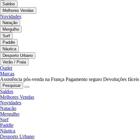
Saldos
Melhores Vendas
Novidades
Natação
Mergulho
Surf
Paddle
Náutica
Desporto Urbano
Verão / Praia
Outlet
Marcas
Assistência pós-venda na França
Pagamento seguro
Devoluções fáceis
Pesquisar
Saldos
Melhores Vendas
Novidades
Natação
Mergulho
Surf
Paddle
Náutica
Desporto Urbano