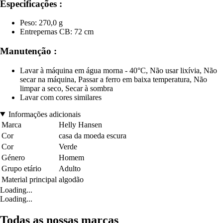
Especificações :
Peso: 270,0 g
Entrepernas CB: 72 cm
Manutenção :
Lavar à máquina em água morna - 40°C, Não usar lixívia, Não
secar na máquina, Passar a ferro em baixa temperatura, Não
limpar a seco, Secar à sombra
Lavar com cores similares
Informações adicionais
Marca
Helly Hansen
Cor
casa da moeda escura
Cor
Verde
Género
Homem
Grupo etário
Adulto
Material principal
algodão
Loading...
Loading...
Todas as nossas marcas