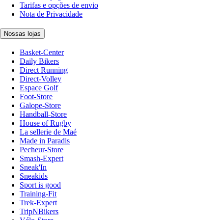
Tarifas e opções de envio
Nota de Privacidade
Nossas lojas
Basket-Center
Daily Bikers
Direct Running
Direct-Volley
Espace Golf
Foot-Store
Galope-Store
Handball-Store
House of Rugby
La sellerie de Maé
Made in Paradis
Pecheur-Store
Smash-Expert
Sneak'In
Sneakids
Sport is good
Training-Fit
Trek-Expert
TripNBikers