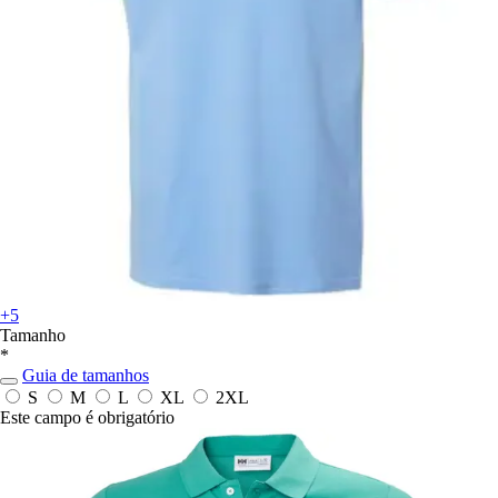
+5
Tamanho
*
Guia de tamanhos
S
M
L
XL
2XL
Este campo é obrigatório