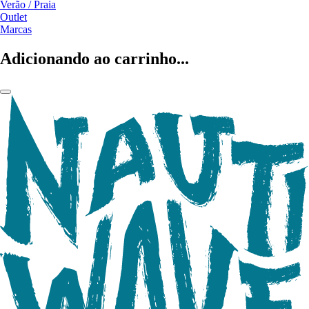
Verão / Praia
Outlet
Marcas
Adicionando ao carrinho...