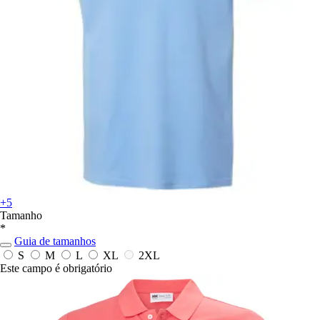
+5
Tamanho
*
Guia de tamanhos
S
M
L
XL
2XL
Este campo é obrigatório