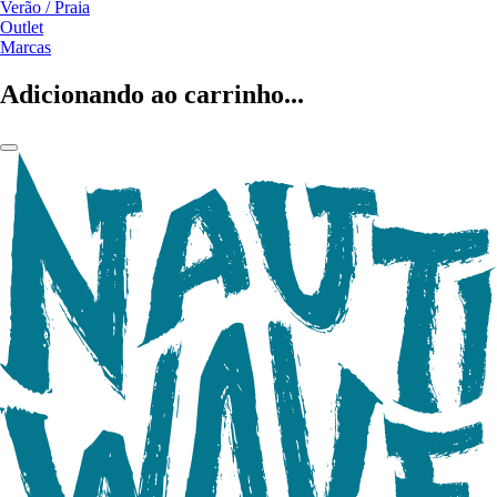
Verão / Praia
Outlet
Marcas
Adicionando ao carrinho...