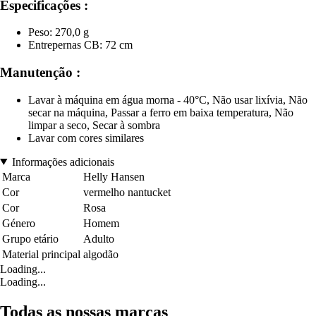
Especificações :
Peso: 270,0 g
Entrepernas CB: 72 cm
Manutenção :
Lavar à máquina em água morna - 40°C, Não usar lixívia, Não
secar na máquina, Passar a ferro em baixa temperatura, Não
limpar a seco, Secar à sombra
Lavar com cores similares
Informações adicionais
Marca
Helly Hansen
Cor
vermelho nantucket
Cor
Rosa
Género
Homem
Grupo etário
Adulto
Material principal
algodão
Loading...
Loading...
Todas as nossas marcas