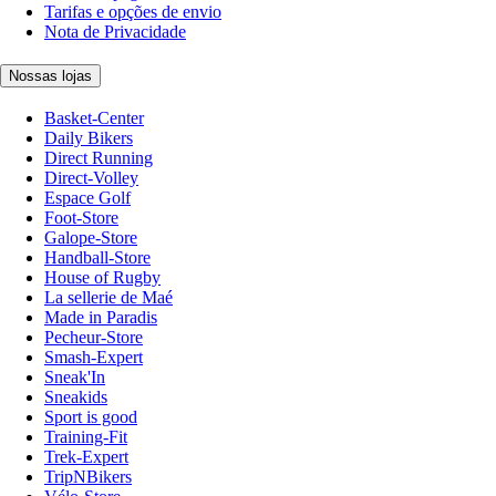
Tarifas e opções de envio
Nota de Privacidade
Nossas lojas
Basket-Center
Daily Bikers
Direct Running
Direct-Volley
Espace Golf
Foot-Store
Galope-Store
Handball-Store
House of Rugby
La sellerie de Maé
Made in Paradis
Pecheur-Store
Smash-Expert
Sneak'In
Sneakids
Sport is good
Training-Fit
Trek-Expert
TripNBikers