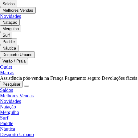
Saldos
Melhores Vendas
Novidades
Natação
Mergulho
Surf
Paddle
Náutica
Desporto Urbano
Verão / Praia
Outlet
Marcas
Assistência pós-venda na França
Pagamento seguro
Devoluções fáceis
Pesquisar
Saldos
Melhores Vendas
Novidades
Natação
Mergulho
Surf
Paddle
Náutica
Desporto Urbano