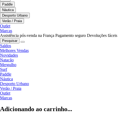
Paddle
Náutica
Desporto Urbano
Verão / Praia
Outlet
Marcas
Assistência pós-venda na França
Pagamento seguro
Devoluções fáceis
Pesquisar
Saldos
Melhores Vendas
Novidades
Natação
Mergulho
Surf
Paddle
Náutica
Desporto Urbano
Verão / Praia
Outlet
Marcas
Adicionando ao carrinho...