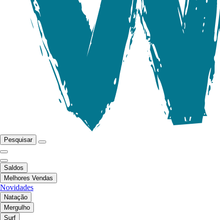
Pesquisar
Saldos
Melhores Vendas
Novidades
Natação
Mergulho
Surf