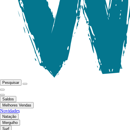
Pesquisar
Saldos
Melhores Vendas
Novidades
Natação
Mergulho
Surf