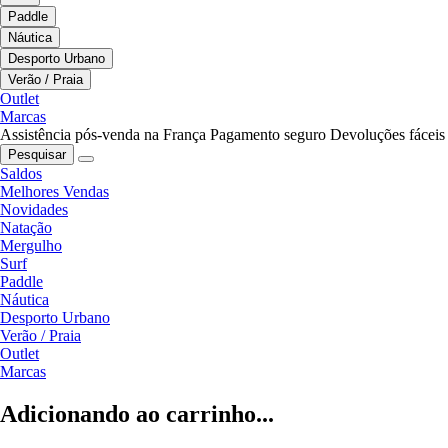
Paddle
Náutica
Desporto Urbano
Verão / Praia
Outlet
Marcas
Assistência pós-venda na França
Pagamento seguro
Devoluções fáceis
Pesquisar
Saldos
Melhores Vendas
Novidades
Natação
Mergulho
Surf
Paddle
Náutica
Desporto Urbano
Verão / Praia
Outlet
Marcas
Adicionando ao carrinho...