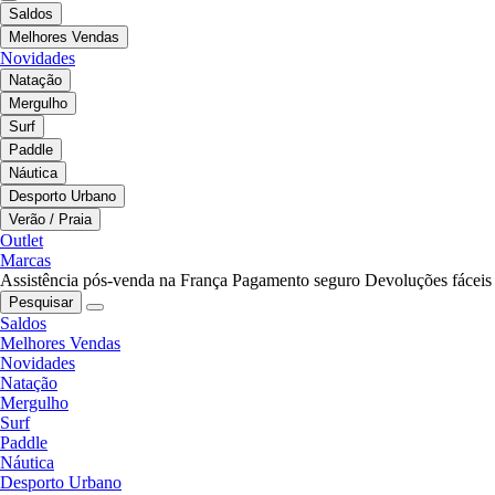
Saldos
Melhores Vendas
Novidades
Natação
Mergulho
Surf
Paddle
Náutica
Desporto Urbano
Verão / Praia
Outlet
Marcas
Assistência pós-venda na França
Pagamento seguro
Devoluções fáceis
Pesquisar
Saldos
Melhores Vendas
Novidades
Natação
Mergulho
Surf
Paddle
Náutica
Desporto Urbano