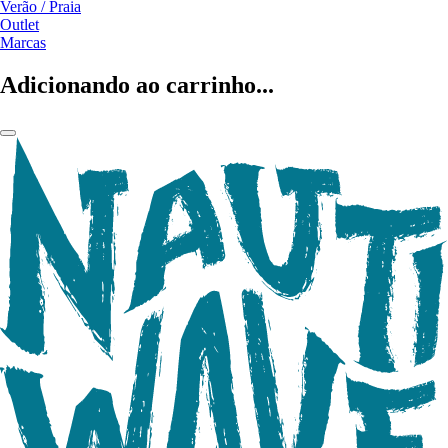
Verão / Praia
Outlet
Marcas
Adicionando ao carrinho...