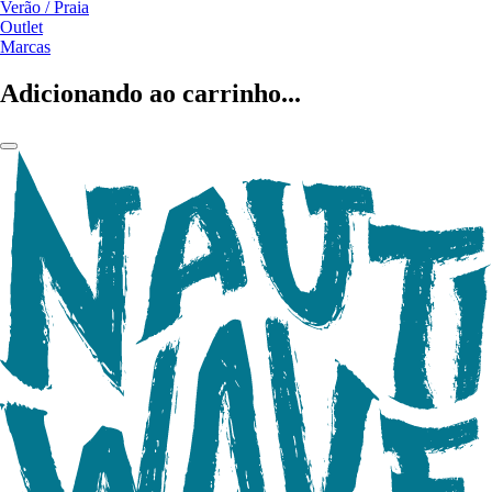
Verão / Praia
Outlet
Marcas
Adicionando ao carrinho...