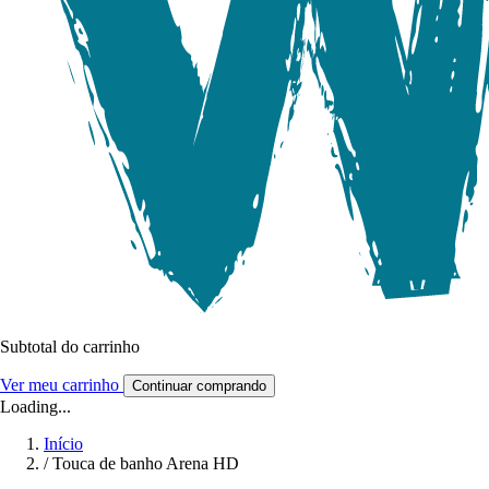
Subtotal do carrinho
Ver meu carrinho
Continuar comprando
Loading...
Início
/
Touca de banho Arena HD