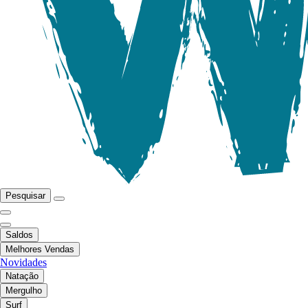
Pesquisar
Saldos
Melhores Vendas
Novidades
Natação
Mergulho
Surf