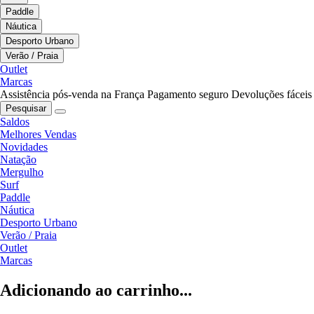
Paddle
Náutica
Desporto Urbano
Verão / Praia
Outlet
Marcas
Assistência pós-venda na França
Pagamento seguro
Devoluções fáceis
Pesquisar
Saldos
Melhores Vendas
Novidades
Natação
Mergulho
Surf
Paddle
Náutica
Desporto Urbano
Verão / Praia
Outlet
Marcas
Adicionando ao carrinho...