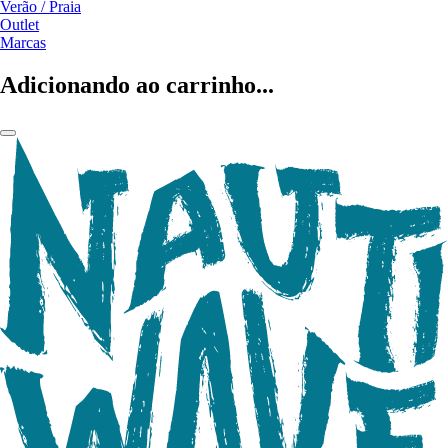
Verão / Praia
Outlet
Marcas
Adicionando ao carrinho...