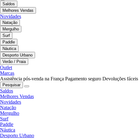
Saldos
Melhores Vendas
Novidades
Natação
Mergulho
Surf
Paddle
Náutica
Desporto Urbano
Verão / Praia
Outlet
Marcas
Assistência pós-venda na França
Pagamento seguro
Devoluções fáceis
Pesquisar
Saldos
Melhores Vendas
Novidades
Natação
Mergulho
Surf
Paddle
Náutica
Desporto Urbano