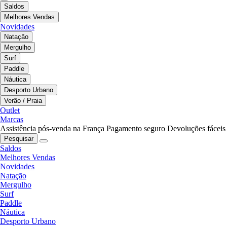
Saldos
Melhores Vendas
Novidades
Natação
Mergulho
Surf
Paddle
Náutica
Desporto Urbano
Verão / Praia
Outlet
Marcas
Assistência pós-venda na França
Pagamento seguro
Devoluções fáceis
Pesquisar
Saldos
Melhores Vendas
Novidades
Natação
Mergulho
Surf
Paddle
Náutica
Desporto Urbano