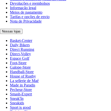
Devoluções e reembolsos
Informação legal
Meios de pagamento
Tarifas e opções de envio
Nota de Privacidade
Nossas lojas
Basket-Center
Daily Bikers
Direct Running
Direct-Volley
Espace Golf
Foot-Store
Galope-Store
Handball-Store
House of Rugby
La sellerie de Maé
Made in Paradis
Pecheur-Store
Smash-Expert
Sneak'In
Sneakids
Sport is good