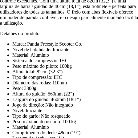
controle excelentes. Com uma altura total de 82cm (32,3") e uma
largura de barra / guidão de 46cm (18,1"), esta trotinete é perfeita para
utilizadores de todas as tamanhos. O freio com abas flexíveis oferece
um poder de parada confiável, e o design parcialmente montado facilita
a utilização.
Detalhes do produto
Marca: Panda Freestyle Scooter Co.
Nível de habilidade: Iniciante
Material: Alumínio
Sistema de compressão: IHC
Peso máximo do piloto: 100kg
Altura total: 82cm (32.3")
Tipo de compressão: IHC
Diâmetro das rodas: 110mm
Peso: 3300g
Altura do guidão: 560mm (22")
Largura do guidão: 460mm (18.1")
Jogo de direção: Não integrado
Nível: Iniciante
Tipo de garfo: Não rosqueado
Peso máximo do usuário: 100 kg
Material: Alumínio
Comprimento do deck: 48cm (19")