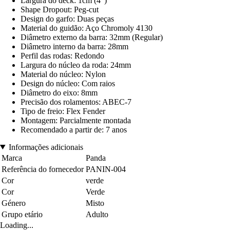
Largura do deck: 1cm (4")
Shape Dropout: Peg-cut
Design do garfo: Duas peças
Material do guidão: Aço Chromoly 4130
Diâmetro externo da barra: 32mm (Regular)
Diâmetro interno da barra: 28mm
Perfil das rodas: Redondo
Largura do núcleo da roda: 24mm
Material do núcleo: Nylon
Design do núcleo: Com raios
Diâmetro do eixo: 8mm
Precisão dos rolamentos: ABEC-7
Tipo de freio: Flex Fender
Montagem: Parcialmente montada
Recomendado a partir de: 7 anos
Informações adicionais
Marca
Panda
Referência do fornecedor
PANIN-004
Cor
verde
Cor
Verde
Género
Misto
Grupo etário
Adulto
Loading...