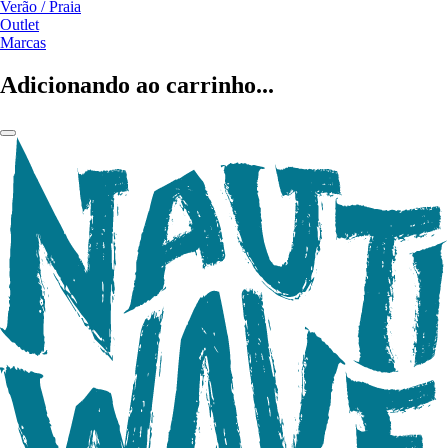
Verão / Praia
Outlet
Marcas
Adicionando ao carrinho...