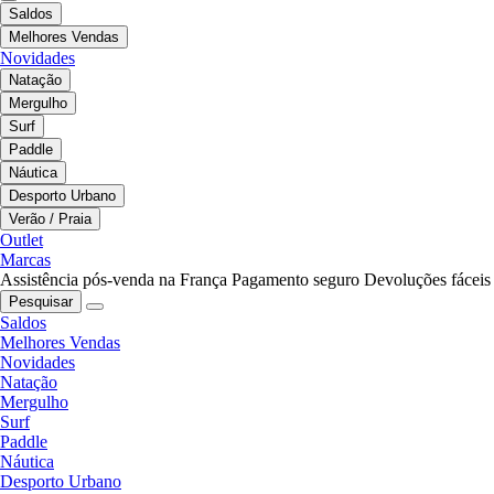
Saldos
Melhores Vendas
Novidades
Natação
Mergulho
Surf
Paddle
Náutica
Desporto Urbano
Verão / Praia
Outlet
Marcas
Assistência pós-venda na França
Pagamento seguro
Devoluções fáceis
Pesquisar
Saldos
Melhores Vendas
Novidades
Natação
Mergulho
Surf
Paddle
Náutica
Desporto Urbano