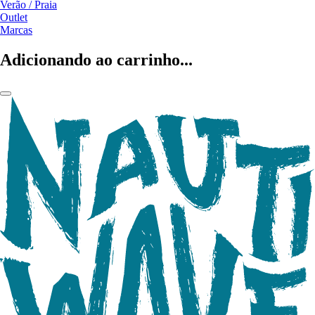
Verão / Praia
Outlet
Marcas
Adicionando ao carrinho...