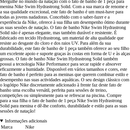
Mergulhe no mundo da natação com o fato de banho de 1 peça para
menina Nike Swim Hydrastrong Solid. Com a sua marca de renome e
a sua qualidade excecional, este fato de banho é um must-have para
todas as jovens nadadoras. Concebido com o saber-fazer e a
experiência da Nike, oferece à sua filha um desempenho ótimo durante
as suas sessões de natação. O fato de banho Nike Swim Hydrastrong
Solid não é apenas elegante, mas também durável e resistente. É
fabricado em tecido Hydrastrong, um material de alta qualidade que
resiste ao desgaste do cloro e dos raios UV. Para além da sua
durabilidade, este fato de banho de 1 peça também oferece ao seu filho
um excelente apoio e suporte graças às costas em forma de U e às alças
grossas. O fato de banho Nike Swim Hydrastrong Solid também
possui a tecnologia Nike Performance para secar rapide e absorver
eficazmente a humidade. Disponível em vários tamanhos e cores, este
fato de banho é perfeito para as meninas que querem combinar estilo e
desempenho nas suas actividades aquáticas. O seu design clássico com
o logótipo Nike discretamente adicionado à frente faz deste fato de
banho uma escolha versátil, perfeita para sessões de treino,
competições ou simplesmente para se refrescar na piscina. Compre
para a sua filha o fato de banho de 1 peça Nike Swim Hydrastrong
Solid para menina e dê-lhe conforto, durabilidade e estilo para as suas
sessões de natação!
Informações adicionais
Marca
Nike