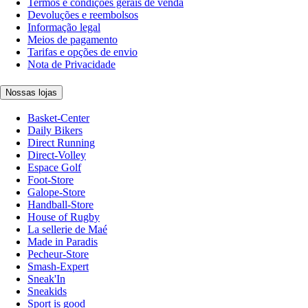
Termos e condições gerais de venda
Devoluções e reembolsos
Informação legal
Meios de pagamento
Tarifas e opções de envio
Nota de Privacidade
Nossas lojas
Basket-Center
Daily Bikers
Direct Running
Direct-Volley
Espace Golf
Foot-Store
Galope-Store
Handball-Store
House of Rugby
La sellerie de Maé
Made in Paradis
Pecheur-Store
Smash-Expert
Sneak'In
Sneakids
Sport is good