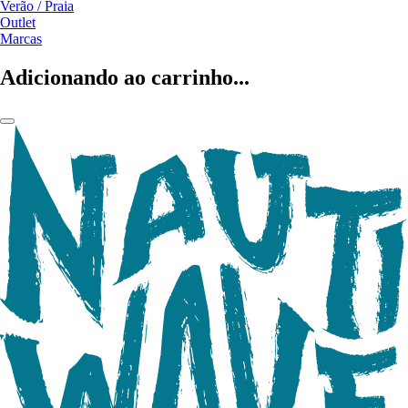
Verão / Praia
Outlet
Marcas
Adicionando ao carrinho...