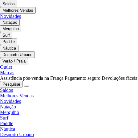
Saldos
Melhores Vendas
Novidades
Natação
Mergulho
Surf
Paddle
Náutica
Desporto Urbano
Verão / Praia
Outlet
Marcas
Assistência pós-venda na França
Pagamento seguro
Devoluções fáceis
Pesquisar
Saldos
Melhores Vendas
Novidades
Natação
Mergulho
Surf
Paddle
Náutica
Desporto Urbano