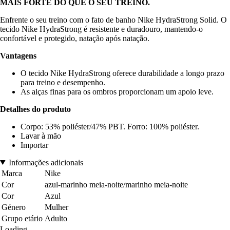
MAIS FORTE DO QUE O SEU TREINO.
Enfrente o seu treino com o fato de banho Nike HydraStrong Solid. O
tecido Nike HydraStrong é resistente e duradouro, mantendo-o
confortável e protegido, natação após natação.
Vantagens
O tecido Nike HydraStrong oferece durabilidade a longo prazo
para treino e desempenho.
As alças finas para os ombros proporcionam um apoio leve.
Detalhes do produto
Corpo: 53% poliéster/47% PBT. Forro: 100% poliéster.
Lavar à mão
Importar
Informações adicionais
Marca
Nike
Cor
azul-marinho meia-noite/marinho meia-noite
Cor
Azul
Género
Mulher
Grupo etário
Adulto
Loading...