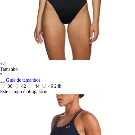
+-2
Tamanho
*
Guia de tamanhos
36
42
44
46
24h
Este campo é obrigatório