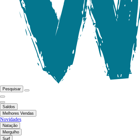
Pesquisar
Saldos
Melhores Vendas
Novidades
Natação
Mergulho
Surf