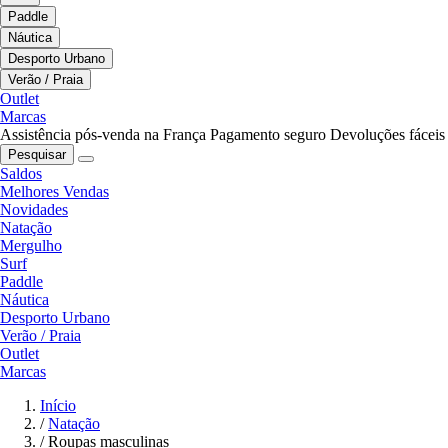
Paddle
Náutica
Desporto Urbano
Verão / Praia
Outlet
Marcas
Assistência pós-venda na França
Pagamento seguro
Devoluções fáceis
Pesquisar
Saldos
Melhores Vendas
Novidades
Natação
Mergulho
Surf
Paddle
Náutica
Desporto Urbano
Verão / Praia
Outlet
Marcas
Início
/
Natação
/
Roupas masculinas