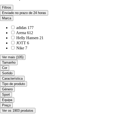
Filtros
Enviado no prazo de 24 horas
Marca
adidas
177
Arena
612
Helly Hansen
21
JOTT
6
Nike
7
Ver mais
(105)
Tamanho
Cor
Sortido
Característica
Tipo de produto
Género
Sport
Equipa
Preço
Ver os 1903 produtos