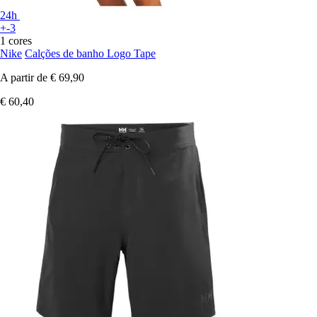
24h
+-3
1 cores
Nike
Calções de banho Logo Tape
A partir de
€ 69,90
€ 60,40