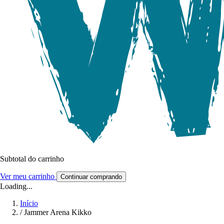
Subtotal do carrinho
Ver meu carrinho
Continuar comprando
Loading...
Início
/
Jammer Arena Kikko