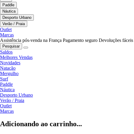
Paddle
Náutica
Desporto Urbano
Verão / Praia
Outlet
Marcas
Assistência pós-venda na França
Pagamento seguro
Devoluções fáceis
Pesquisar
Saldos
Melhores Vendas
Novidades
Natação
Mergulho
Surf
Paddle
Náutica
Desporto Urbano
Verão / Praia
Outlet
Marcas
Adicionando ao carrinho...