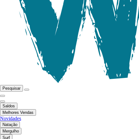
Pesquisar
Saldos
Melhores Vendas
Novidades
Natação
Mergulho
Surf