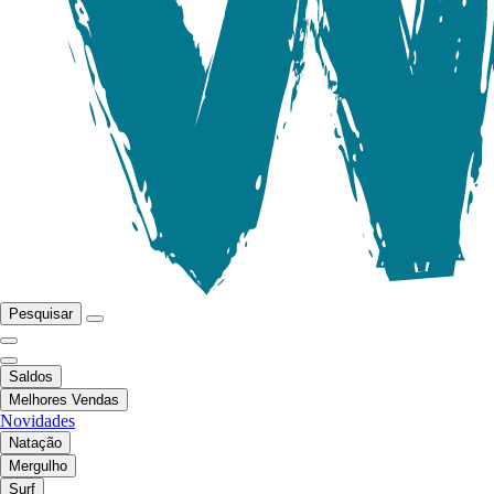
Pesquisar
Saldos
Melhores Vendas
Novidades
Natação
Mergulho
Surf