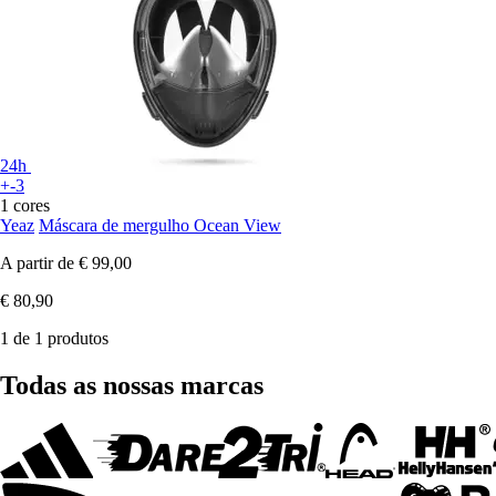
24h
+-3
1 cores
Yeaz
Máscara de mergulho Ocean View
A partir de
€ 99,00
€ 80,90
1 de 1 produtos
Todas as nossas marcas