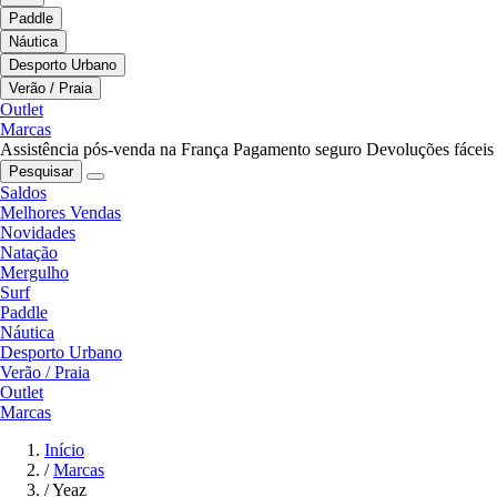
Paddle
Náutica
Desporto Urbano
Verão / Praia
Outlet
Marcas
Assistência pós-venda na França
Pagamento seguro
Devoluções fáceis
Pesquisar
Saldos
Melhores Vendas
Novidades
Natação
Mergulho
Surf
Paddle
Náutica
Desporto Urbano
Verão / Praia
Outlet
Marcas
Início
/
Marcas
/
Yeaz