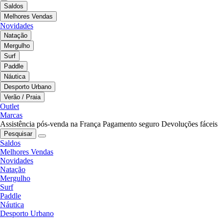
Saldos
Melhores Vendas
Novidades
Natação
Mergulho
Surf
Paddle
Náutica
Desporto Urbano
Verão / Praia
Outlet
Marcas
Assistência pós-venda na França
Pagamento seguro
Devoluções fáceis
Pesquisar
Saldos
Melhores Vendas
Novidades
Natação
Mergulho
Surf
Paddle
Náutica
Desporto Urbano