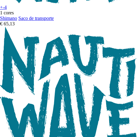
+-4
1 cores
Shimano
Saco de transporte
€ 65,13