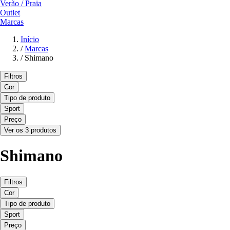
Verão / Praia
Outlet
Marcas
Início
/
Marcas
/
Shimano
Filtros
Cor
Tipo de produto
Sport
Preço
Ver os 3 produtos
Shimano
Filtros
Cor
Tipo de produto
Sport
Preço