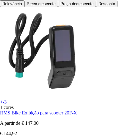
Relevância
Preço crescente
Preço decrescente
Desconto
+-3
1 cores
RMS Bike
Exibição para scooter 20F-X
A partir de
€ 147,00
€ 144,92