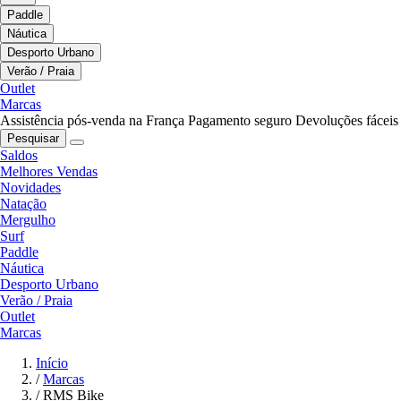
Paddle
Náutica
Desporto Urbano
Verão / Praia
Outlet
Marcas
Assistência pós-venda na França
Pagamento seguro
Devoluções fáceis
Pesquisar
Saldos
Melhores Vendas
Novidades
Natação
Mergulho
Surf
Paddle
Náutica
Desporto Urbano
Verão / Praia
Outlet
Marcas
Início
/
Marcas
/
RMS Bike