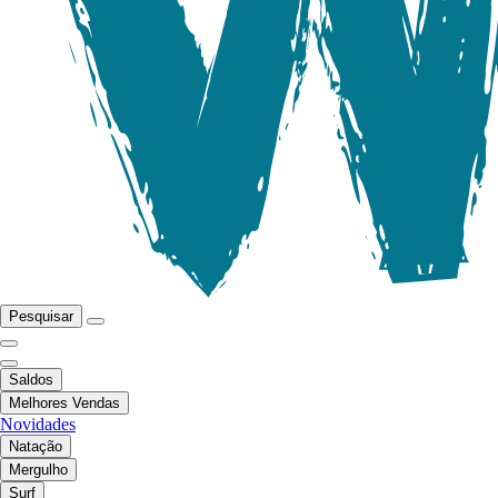
Pesquisar
Saldos
Melhores Vendas
Novidades
Natação
Mergulho
Surf