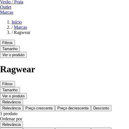
Verão / Praia
Outlet
Marcas
Início
/
Marcas
/
Ragwear
Filtros
Tamanho
Ver o produto
Ragwear
Filtros
Tamanho
Ver o produto
Relevância
Relevância
Preço crescente
Preço decrescente
Desconto
1 produto
Ordenar por
Relevância