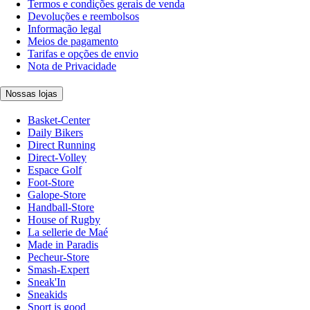
Termos e condições gerais de venda
Devoluções e reembolsos
Informação legal
Meios de pagamento
Tarifas e opções de envio
Nota de Privacidade
Nossas lojas
Basket-Center
Daily Bikers
Direct Running
Direct-Volley
Espace Golf
Foot-Store
Galope-Store
Handball-Store
House of Rugby
La sellerie de Maé
Made in Paradis
Pecheur-Store
Smash-Expert
Sneak'In
Sneakids
Sport is good