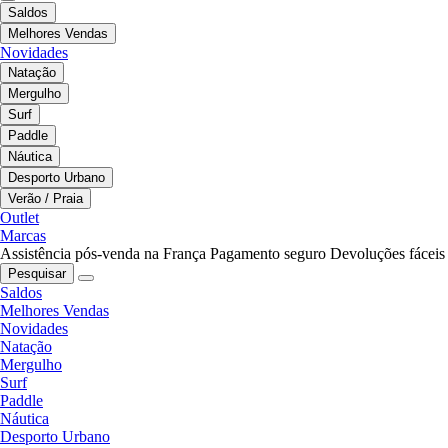
Saldos
Melhores Vendas
Novidades
Natação
Mergulho
Surf
Paddle
Náutica
Desporto Urbano
Verão / Praia
Outlet
Marcas
Assistência pós-venda na França
Pagamento seguro
Devoluções fáceis
Pesquisar
Saldos
Melhores Vendas
Novidades
Natação
Mergulho
Surf
Paddle
Náutica
Desporto Urbano