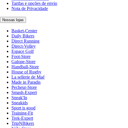
Tarifas e opções de envio
Nota de Privacidade
Nossas lojas
Basket-Center
Daily Bikers
Direct Running
Direct-Volley
Espace Golf
Foot-Store
Galope-Store
Handball-Store
House of Rugby
La sellerie de Maé
Made in Paradis
Pecheur-Store
Smash-Expert
Sneak'In
Sneakids
Sport is good
Training-Fit
Trek-Expert
TripNBikers