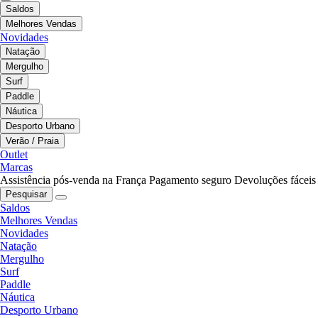
Saldos
Melhores Vendas
Novidades
Natação
Mergulho
Surf
Paddle
Náutica
Desporto Urbano
Verão / Praia
Outlet
Marcas
Assistência pós-venda na França
Pagamento seguro
Devoluções fáceis
Pesquisar
Saldos
Melhores Vendas
Novidades
Natação
Mergulho
Surf
Paddle
Náutica
Desporto Urbano