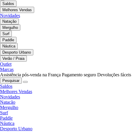
Saldos
Melhores Vendas
Novidades
Natação
Mergulho
Surf
Paddle
Náutica
Desporto Urbano
Verão / Praia
Outlet
Marcas
Assistência pós-venda na França
Pagamento seguro
Devoluções fáceis
Pesquisar
Saldos
Melhores Vendas
Novidades
Natação
Mergulho
Surf
Paddle
Náutica
Desporto Urbano