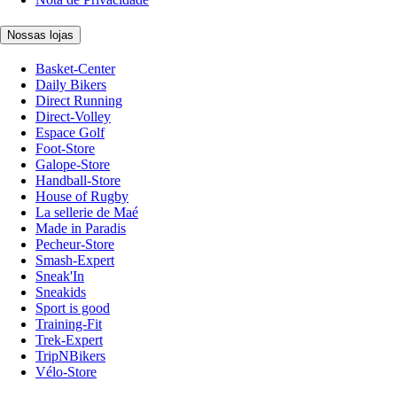
Nossas lojas
Basket-Center
Daily Bikers
Direct Running
Direct-Volley
Espace Golf
Foot-Store
Galope-Store
Handball-Store
House of Rugby
La sellerie de Maé
Made in Paradis
Pecheur-Store
Smash-Expert
Sneak'In
Sneakids
Sport is good
Training-Fit
Trek-Expert
TripNBikers
Vélo-Store