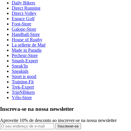
Daily Bikers
Direct Running
Direct-Volley
Espace Golf
Foot-Store
Galope-Store
Handball-Store
House of Rugby
La sellerie de Maé
Made in Paradis
Pecheur-Store
Smash-Expert
Sneak'In
Sneakids
Sport is good
Training-Fit
Trek-Expert
TripNBikers
Vélo-Store
Inscreva-se na nossa newsletter
Aproveite 10% de desconto ao inscrever-se na nossa newsletter
Inscrever-se