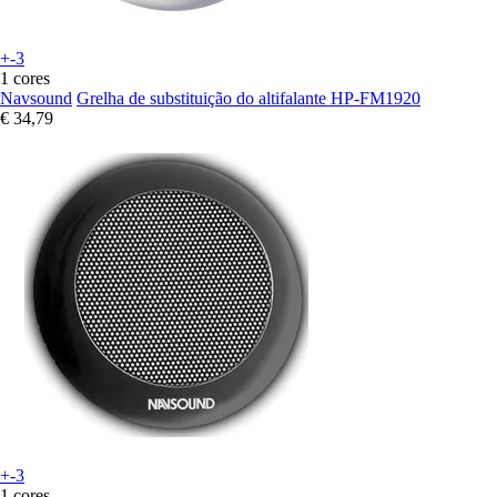
+-3
1 cores
Navsound
Grelha de substituição do altifalante HP-FM1920
€ 34,79
+-3
1 cores