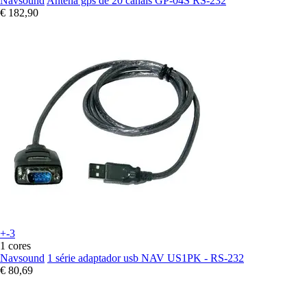
Navsound
Antena gps de 20 canais GP-04S RS-232
€ 182,90
+-3
1 cores
Navsound
1 série adaptador usb NAV US1PK - RS-232
€ 80,69