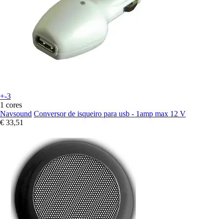
+-3
1 cores
Navsound
Conversor de isqueiro para usb - 1amp max 12 V
€ 33,51