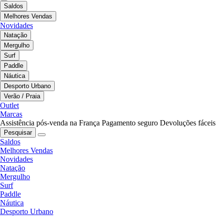
Saldos
Melhores Vendas
Novidades
Natação
Mergulho
Surf
Paddle
Náutica
Desporto Urbano
Verão / Praia
Outlet
Marcas
Assistência pós-venda na França
Pagamento seguro
Devoluções fáceis
Pesquisar
Saldos
Melhores Vendas
Novidades
Natação
Mergulho
Surf
Paddle
Náutica
Desporto Urbano