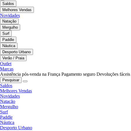
Saldos
Melhores Vendas
Novidades
Natação
Mergulho
Surf
Paddle
Náutica
Desporto Urbano
Verão / Praia
Outlet
Marcas
Assistência pós-venda na França
Pagamento seguro
Devoluções fáceis
Pesquisar
Saldos
Melhores Vendas
Novidades
Natação
Mergulho
Surf
Paddle
Náutica
Desporto Urbano