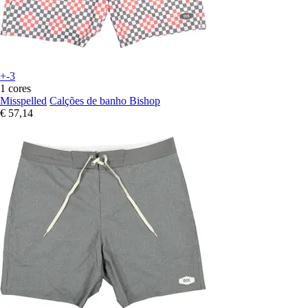
+-3
1 cores
Misspelled
Calções de banho Bishop
€ 57,14