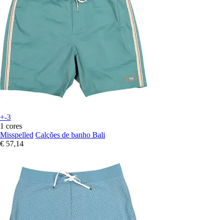
+-3
1 cores
Misspelled
Calções de banho Bali
€ 57,14