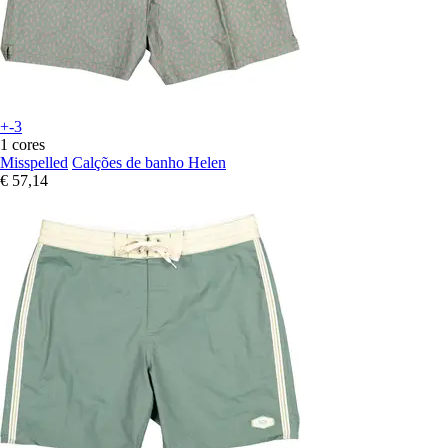
+-3
1 cores
Misspelled
Calções de banho Helen
€ 57,14