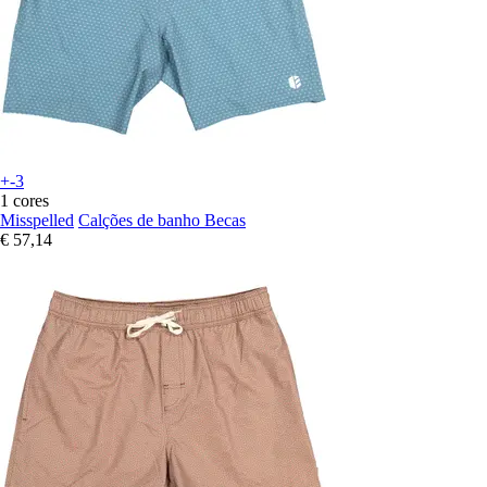
+-3
1 cores
Misspelled
Calções de banho Becas
€ 57,14