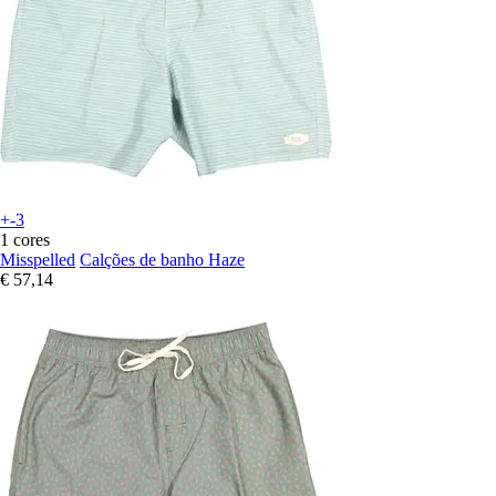
+-3
1 cores
Misspelled
Calções de banho Haze
€ 57,14