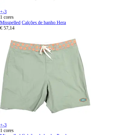
+-3
1 cores
Misspelled
Calções de banho Hera
€ 57,14
+-3
1 cores