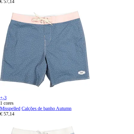
€ 57,14
+-3
1 cores
Misspelled
Calções de banho Autumn
€ 57,14