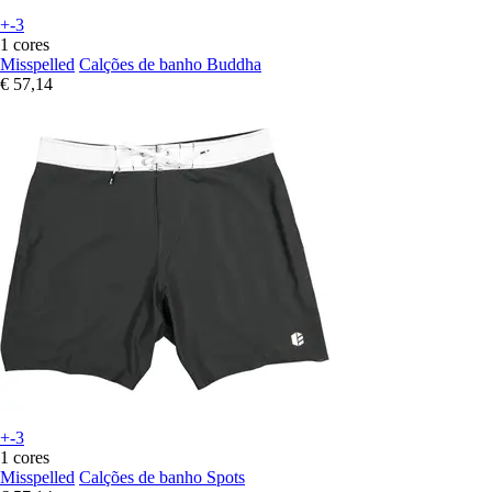
+-3
1 cores
Misspelled
Calções de banho Buddha
€ 57,14
+-3
1 cores
Misspelled
Calções de banho Spots