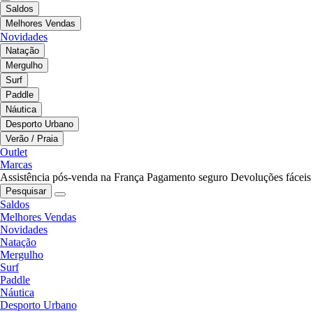
Saldos
Melhores Vendas
Novidades
Natação
Mergulho
Surf
Paddle
Náutica
Desporto Urbano
Verão / Praia
Outlet
Marcas
Assistência pós-venda na França
Pagamento seguro
Devoluções fáceis
Pesquisar
Saldos
Melhores Vendas
Novidades
Natação
Mergulho
Surf
Paddle
Náutica
Desporto Urbano