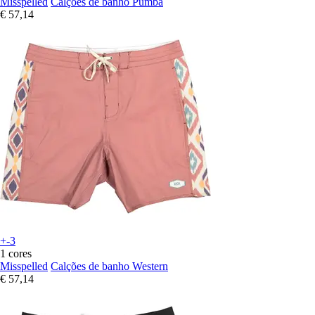
Misspelled
Calções de banho Pumba
€ 57,14
+-3
1 cores
Misspelled
Calções de banho Western
€ 57,14