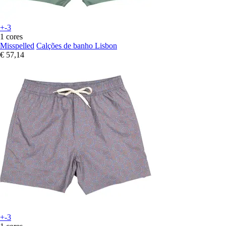
+-3
1 cores
Misspelled
Calções de banho Lisbon
€ 57,14
+-3