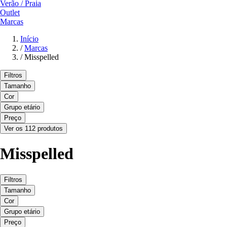
Verão / Praia
Outlet
Marcas
Início
/
Marcas
/
Misspelled
Filtros
Tamanho
Cor
Grupo etário
Preço
Ver os 112 produtos
Misspelled
Filtros
Tamanho
Cor
Grupo etário
Preço