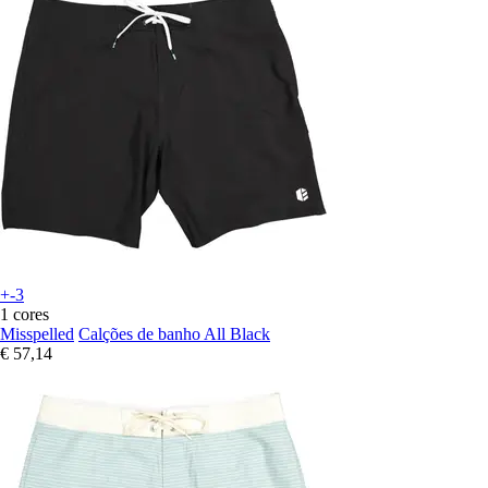
+-3
1 cores
Misspelled
Calções de banho All Black
€ 57,14