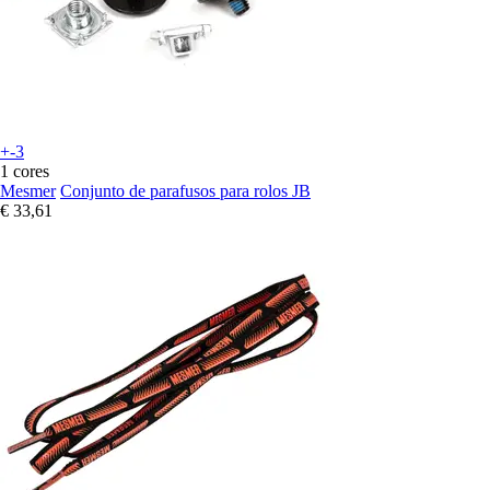
+-3
1 cores
Mesmer
Conjunto de parafusos para rolos JB
€ 33,61