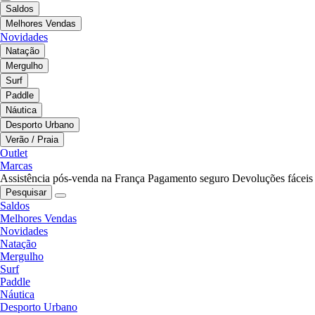
Saldos
Melhores Vendas
Novidades
Natação
Mergulho
Surf
Paddle
Náutica
Desporto Urbano
Verão / Praia
Outlet
Marcas
Assistência pós-venda na França
Pagamento seguro
Devoluções fáceis
Pesquisar
Saldos
Melhores Vendas
Novidades
Natação
Mergulho
Surf
Paddle
Náutica
Desporto Urbano