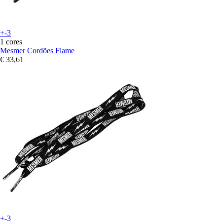
+-3
1 cores
Mesmer
Cordões Flame
€ 33,61
+-3