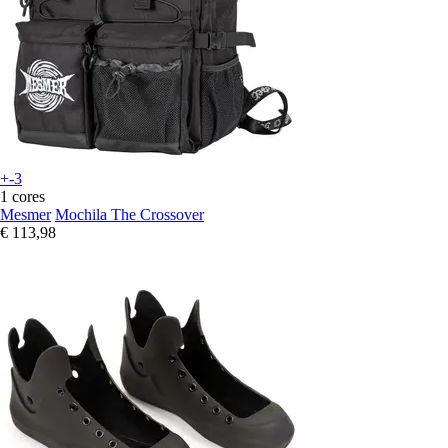
+-3
1 cores
Mesmer
Mochila The Crossover
€ 113,98