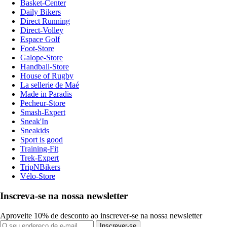
Basket-Center
Daily Bikers
Direct Running
Direct-Volley
Espace Golf
Foot-Store
Galope-Store
Handball-Store
House of Rugby
La sellerie de Maé
Made in Paradis
Pecheur-Store
Smash-Expert
Sneak'In
Sneakids
Sport is good
Training-Fit
Trek-Expert
TripNBikers
Vélo-Store
Inscreva-se na nossa newsletter
Aproveite 10% de desconto ao inscrever-se na nossa newsletter
Inscrever-se