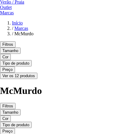
Verão / Praia
Outlet
Marcas
Início
/
Marcas
/
McMurdo
Filtros
Tamanho
Cor
Tipo de produto
Preço
Ver os 12 produtos
McMurdo
Filtros
Tamanho
Cor
Tipo de produto
Preço