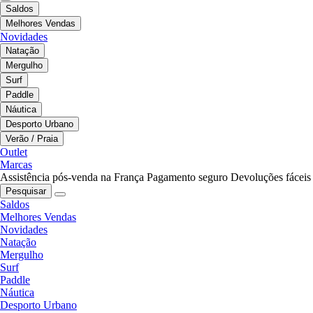
Saldos
Melhores Vendas
Novidades
Natação
Mergulho
Surf
Paddle
Náutica
Desporto Urbano
Verão / Praia
Outlet
Marcas
Assistência pós-venda na França
Pagamento seguro
Devoluções fáceis
Pesquisar
Saldos
Melhores Vendas
Novidades
Natação
Mergulho
Surf
Paddle
Náutica
Desporto Urbano