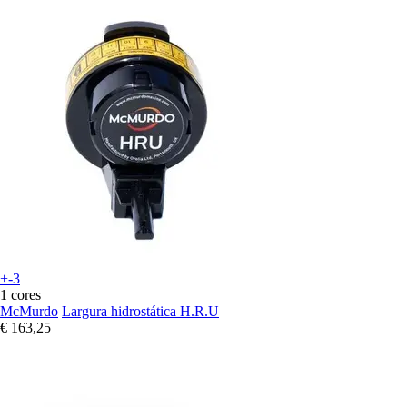
+-3
1 cores
McMurdo
Largura hidrostática H.R.U
€ 163,25