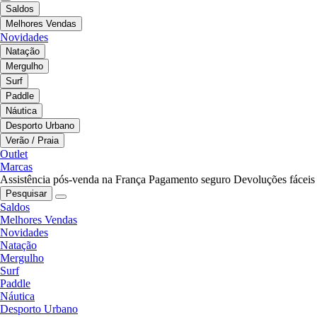
Saldos
Melhores Vendas
Novidades
Natação
Mergulho
Surf
Paddle
Náutica
Desporto Urbano
Verão / Praia
Outlet
Marcas
Assistência pós-venda na França
Pagamento seguro
Devoluções fáceis
Pesquisar
Saldos
Melhores Vendas
Novidades
Natação
Mergulho
Surf
Paddle
Náutica
Desporto Urbano