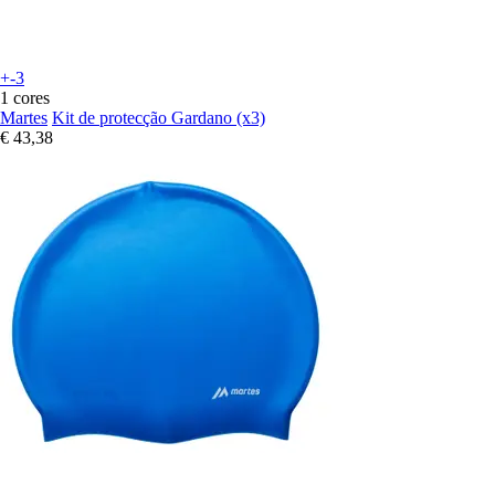
+-3
1 cores
Martes
Kit de protecção Gardano (x3)
€ 43,38