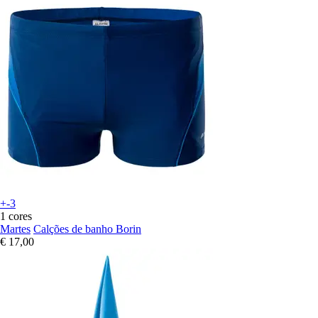
+-3
1 cores
Martes
Calções de banho Borin
€ 17,00