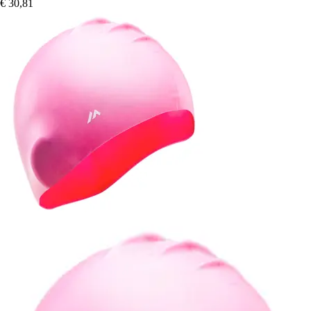
€ 30,81