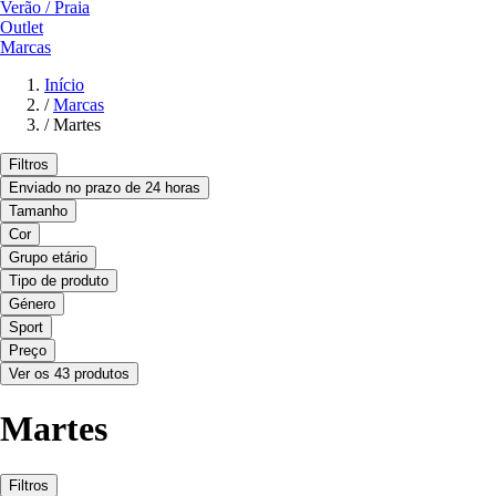
Verão / Praia
Outlet
Marcas
Início
/
Marcas
/
Martes
Filtros
Enviado no prazo de 24 horas
Tamanho
Cor
Grupo etário
Tipo de produto
Género
Sport
Preço
Ver os 43 produtos
Martes
Filtros