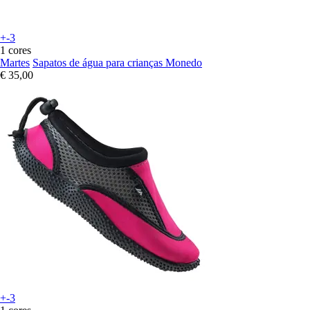
+-3
1 cores
Martes
Sapatos de água para crianças Monedo
€ 35,00
+-3