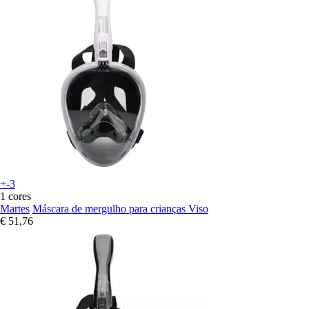
+-3
1 cores
Martes
Máscara de mergulho para crianças Viso
€ 51,76