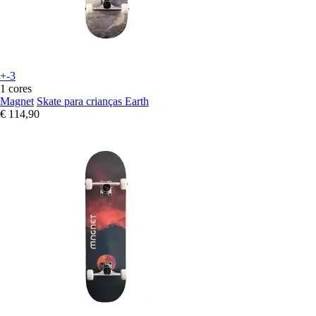
+-3
1 cores
Magnet
Skate para crianças Earth
€ 114,90