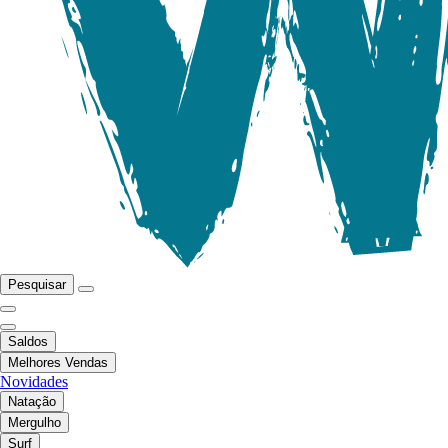
Pesquisar
Saldos
Melhores Vendas
Novidades
Natação
Mergulho
Surf