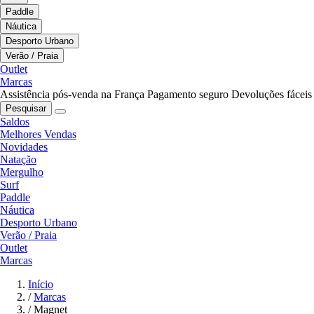
Paddle
Náutica
Desporto Urbano
Verão / Praia
Outlet
Marcas
Assistência pós-venda na França
Pagamento seguro
Devoluções fáceis
Pesquisar
Saldos
Melhores Vendas
Novidades
Natação
Mergulho
Surf
Paddle
Náutica
Desporto Urbano
Verão / Praia
Outlet
Marcas
Início
/
Marcas
/
Magnet