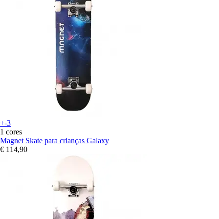
+-3
1 cores
Magnet
Skate para crianças Galaxy
€ 114,90