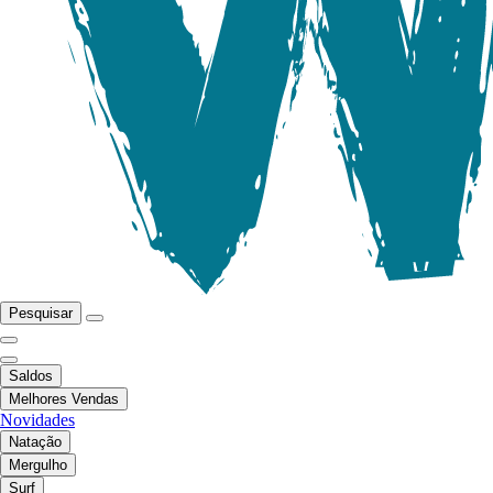
Pesquisar
Saldos
Melhores Vendas
Novidades
Natação
Mergulho
Surf