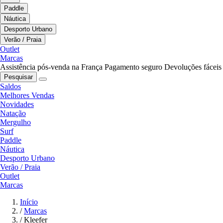
Paddle
Náutica
Desporto Urbano
Verão / Praia
Outlet
Marcas
Assistência pós-venda na França
Pagamento seguro
Devoluções fáceis
Pesquisar
Saldos
Melhores Vendas
Novidades
Natação
Mergulho
Surf
Paddle
Náutica
Desporto Urbano
Verão / Praia
Outlet
Marcas
Início
/
Marcas
/
Kleefer