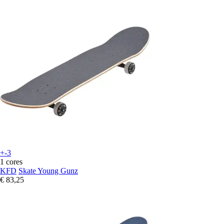
+-3
1 cores
KFD
Skate Young Gunz
€ 83,25