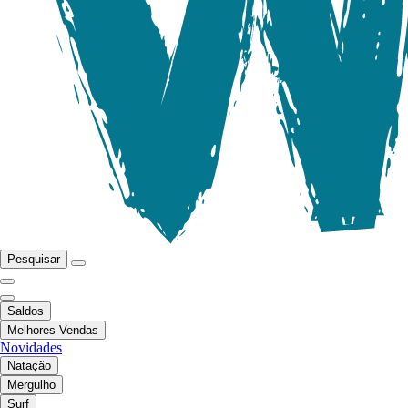
Pesquisar
Saldos
Melhores Vendas
Novidades
Natação
Mergulho
Surf