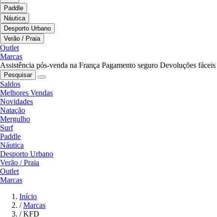
Paddle
Náutica
Desporto Urbano
Verão / Praia
Outlet
Marcas
Assistência pós-venda na França
Pagamento seguro
Devoluções fáceis
Pesquisar
Saldos
Melhores Vendas
Novidades
Natação
Mergulho
Surf
Paddle
Náutica
Desporto Urbano
Verão / Praia
Outlet
Marcas
Início
/
Marcas
/
KFD