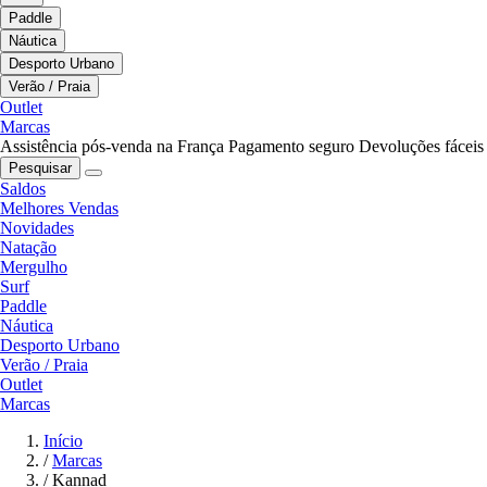
Paddle
Náutica
Desporto Urbano
Verão / Praia
Outlet
Marcas
Assistência pós-venda na França
Pagamento seguro
Devoluções fáceis
Pesquisar
Saldos
Melhores Vendas
Novidades
Natação
Mergulho
Surf
Paddle
Náutica
Desporto Urbano
Verão / Praia
Outlet
Marcas
Início
/
Marcas
/
Kannad