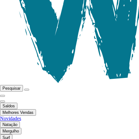
Pesquisar
Saldos
Melhores Vendas
Novidades
Natação
Mergulho
Surf