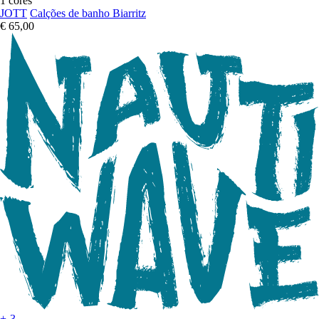
1 cores
JOTT
Calções de banho Biarritz
€ 65,00
+-3