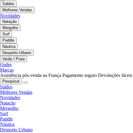
Saldos
Melhores Vendas
Novidades
Natação
Mergulho
Surf
Paddle
Náutica
Desporto Urbano
Verão / Praia
Outlet
Marcas
Assistência pós-venda na França
Pagamento seguro
Devoluções fáceis
Pesquisar
Saldos
Melhores Vendas
Novidades
Natação
Mergulho
Surf
Paddle
Náutica
Desporto Urbano