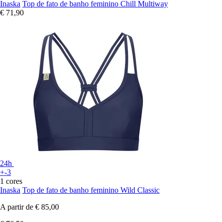
Inaska
Top de fato de banho feminino Chill Multiway
€ 71,90
24h
+-3
1 cores
Inaska
Top de fato de banho feminino Wild Classic
A partir de
€ 85,00