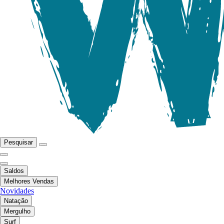
Pesquisar
Saldos
Melhores Vendas
Novidades
Natação
Mergulho
Surf