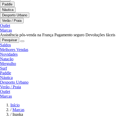
Paddle
Náutica
Desporto Urbano
Verão / Praia
Outlet
Marcas
Assistência pós-venda na França
Pagamento seguro
Devoluções fáceis
Pesquisar
Saldos
Melhores Vendas
Novidades
Natação
Mergulho
Surf
Paddle
Náutica
Desporto Urbano
Verão / Praia
Outlet
Marcas
Início
/
Marcas
/
Inaska