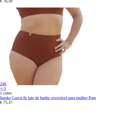
€ 76,50
24h
+-3
1 cores
Inaska
Cueca de fato de banho reversível para mulher Pure
€ 75,37