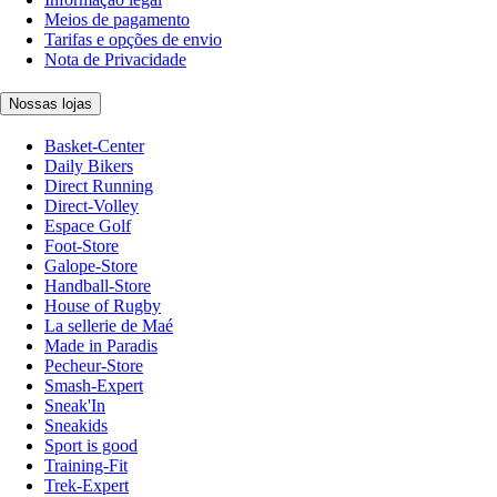
Meios de pagamento
Tarifas e opções de envio
Nota de Privacidade
Nossas lojas
Basket-Center
Daily Bikers
Direct Running
Direct-Volley
Espace Golf
Foot-Store
Galope-Store
Handball-Store
House of Rugby
La sellerie de Maé
Made in Paradis
Pecheur-Store
Smash-Expert
Sneak'In
Sneakids
Sport is good
Training-Fit
Trek-Expert