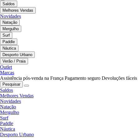
Saldos
Melhores Vendas
Novidades
Natação
Mergulho
Surf
Paddle
Náutica
Desporto Urbano
Verão / Praia
Outlet
Marcas
Assistência pós-venda na França
Pagamento seguro
Devoluções fáceis
Pesquisar
Saldos
Melhores Vendas
Novidades
Natação
Mergulho
Surf
Paddle
Náutica
Desporto Urbano