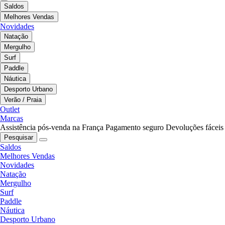
Saldos
Melhores Vendas
Novidades
Natação
Mergulho
Surf
Paddle
Náutica
Desporto Urbano
Verão / Praia
Outlet
Marcas
Assistência pós-venda na França
Pagamento seguro
Devoluções fáceis
Pesquisar
Saldos
Melhores Vendas
Novidades
Natação
Mergulho
Surf
Paddle
Náutica
Desporto Urbano