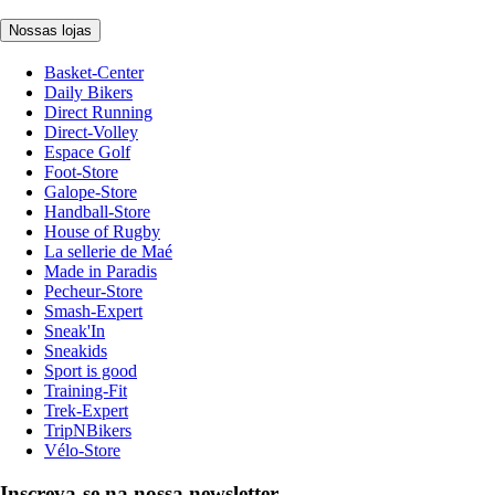
Nossas lojas
Basket-Center
Daily Bikers
Direct Running
Direct-Volley
Espace Golf
Foot-Store
Galope-Store
Handball-Store
House of Rugby
La sellerie de Maé
Made in Paradis
Pecheur-Store
Smash-Expert
Sneak'In
Sneakids
Sport is good
Training-Fit
Trek-Expert
TripNBikers
Vélo-Store
Inscreva-se na nossa newsletter