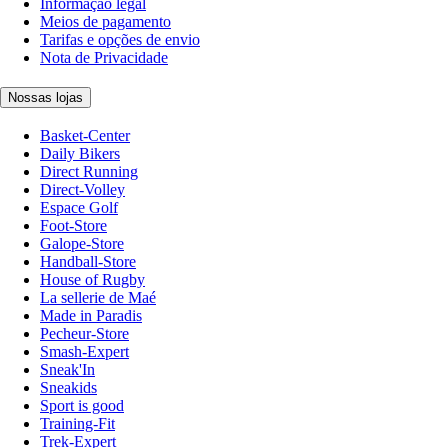
Informação legal
Meios de pagamento
Tarifas e opções de envio
Nota de Privacidade
Nossas lojas
Basket-Center
Daily Bikers
Direct Running
Direct-Volley
Espace Golf
Foot-Store
Galope-Store
Handball-Store
House of Rugby
La sellerie de Maé
Made in Paradis
Pecheur-Store
Smash-Expert
Sneak'In
Sneakids
Sport is good
Training-Fit
Trek-Expert