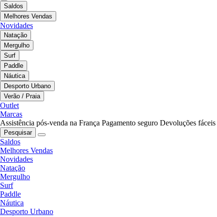
Saldos
Melhores Vendas
Novidades
Natação
Mergulho
Surf
Paddle
Náutica
Desporto Urbano
Verão / Praia
Outlet
Marcas
Assistência pós-venda na França
Pagamento seguro
Devoluções fáceis
Pesquisar
Saldos
Melhores Vendas
Novidades
Natação
Mergulho
Surf
Paddle
Náutica
Desporto Urbano