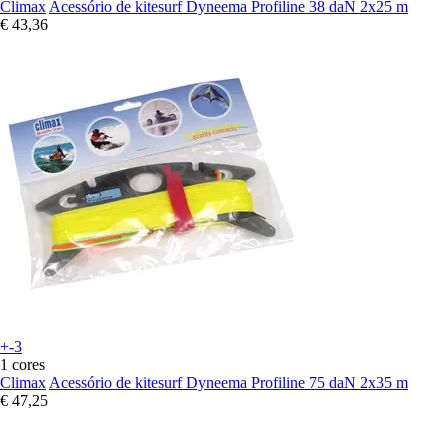
Climax
Acessório de kitesurf Dyneema Profiline 38 daN 2x25 m
€ 43,36
+-3
1 cores
Climax
Acessório de kitesurf Dyneema Profiline 75 daN 2x35 m
€ 47,25