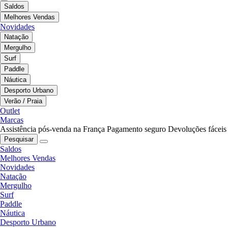
Saldos
Melhores Vendas
Novidades
Natação
Mergulho
Surf
Paddle
Náutica
Desporto Urbano
Verão / Praia
Outlet
Marcas
Assistência pós-venda na França
Pagamento seguro
Devoluções fáceis
Pesquisar
Saldos
Melhores Vendas
Novidades
Natação
Mergulho
Surf
Paddle
Náutica
Desporto Urbano