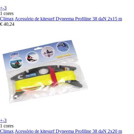
+-3
1 cores
Climax
Acessório de kitesurf Dyneema Profiline 38 daN 2x15 m
€ 40,24
+-3
1 cores
Climax
Acessório de kitesurf Dyneema Profiline 38 daN 2x20 m