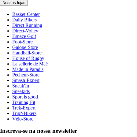
Nossas lojas
Basket-Center
Daily Bikers
Direct Running
Direct-Volley
Espace Golf
Foot-Store
Galope-Store
Handball-Store
House of Rugby
La sellerie de Maé
Made in Paradis
Pecheur-Store
Smash-Expert
Sneak'In
Sneakids
Sport is good
Training-Fit
Trek-Expert
TripNBikers
Vélo-Store
Inscreva-se na nossa newsletter