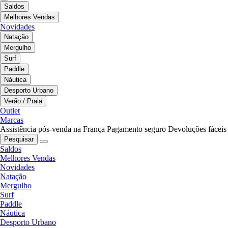
Saldos
Melhores Vendas
Novidades
Natação
Mergulho
Surf
Paddle
Náutica
Desporto Urbano
Verão / Praia
Outlet
Marcas
Assistência pós-venda na França
Pagamento seguro
Devoluções fáceis
Pesquisar
Saldos
Melhores Vendas
Novidades
Natação
Mergulho
Surf
Paddle
Náutica
Desporto Urbano