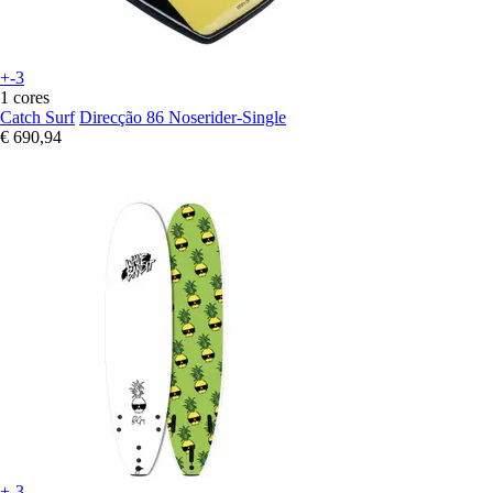
+-3
1 cores
Catch Surf
Direcção 86 Noserider-Single
€ 690,94
+-3