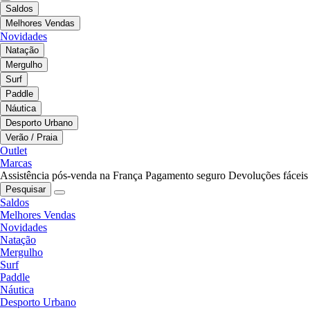
Saldos
Melhores Vendas
Novidades
Natação
Mergulho
Surf
Paddle
Náutica
Desporto Urbano
Verão / Praia
Outlet
Marcas
Assistência pós-venda na França
Pagamento seguro
Devoluções fáceis
Pesquisar
Saldos
Melhores Vendas
Novidades
Natação
Mergulho
Surf
Paddle
Náutica
Desporto Urbano