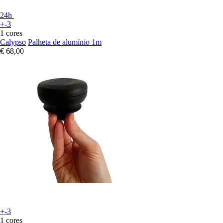
24h
+-3
1 cores
Calypso
Palheta de alumínio 1m
€ 68,00
+-3
1 cores