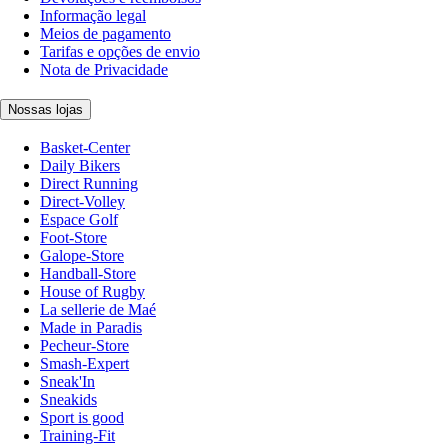
Informação legal
Meios de pagamento
Tarifas e opções de envio
Nota de Privacidade
Nossas lojas
Basket-Center
Daily Bikers
Direct Running
Direct-Volley
Espace Golf
Foot-Store
Galope-Store
Handball-Store
House of Rugby
La sellerie de Maé
Made in Paradis
Pecheur-Store
Smash-Expert
Sneak'In
Sneakids
Sport is good
Training-Fit