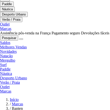
Paddle
Náutica
Desporto Urbano
Verão / Praia
Outlet
Marcas
Assistência pós-venda na França
Pagamento seguro
Devoluções fáceis
Pesquisar
Saldos
Melhores Vendas
Novidades
Natação
Mergulho
Surf
Paddle
Náutica
Desporto Urbano
Verão / Praia
Outlet
Marcas
Início
/
Marcas
/
Banten