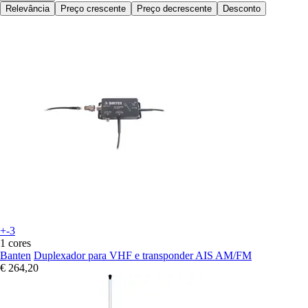
Relevância
Preço crescente
Preço decrescente
Desconto
+-3
1 cores
Banten
Duplexador para VHF e transponder AIS AM/FM
€ 264,20