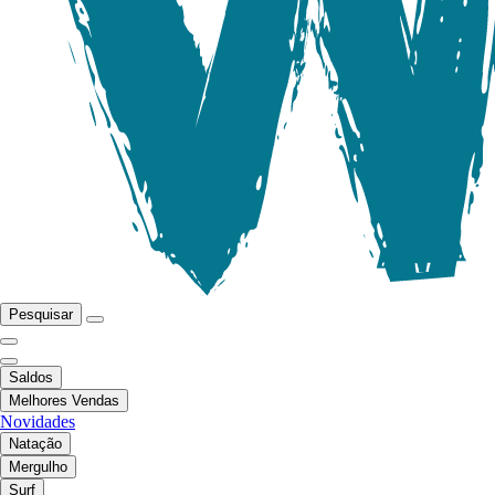
Pesquisar
Saldos
Melhores Vendas
Novidades
Natação
Mergulho
Surf