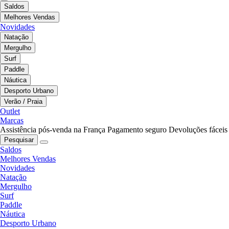
Saldos
Melhores Vendas
Novidades
Natação
Mergulho
Surf
Paddle
Náutica
Desporto Urbano
Verão / Praia
Outlet
Marcas
Assistência pós-venda na França
Pagamento seguro
Devoluções fáceis
Pesquisar
Saldos
Melhores Vendas
Novidades
Natação
Mergulho
Surf
Paddle
Náutica
Desporto Urbano