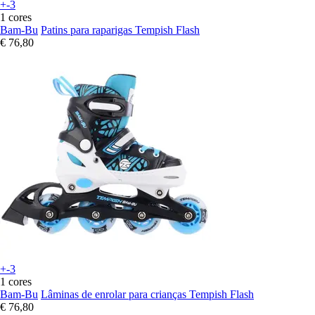
+-3
1 cores
Bam-Bu
Patins para raparigas Tempish Flash
€ 76,80
+-3
1 cores
Bam-Bu
Lâminas de enrolar para crianças Tempish Flash
€ 76,80