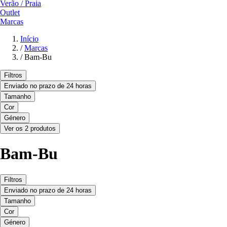
Verão / Praia
Outlet
Marcas
Início
/
Marcas
/
Bam-Bu
Filtros
Enviado no prazo de 24 horas
Tamanho
Cor
Género
Ver os 2 produtos
Bam-Bu
Filtros
Enviado no prazo de 24 horas
Tamanho
Cor
Género