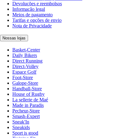
Devoluções e reembolsos
Informação legal
Meios de pagamento
Tarifas e opções de envio
Nota de Privacidade
Nossas lojas
Basket-Center
Daily Bikers
Direct Running
Direct-Volley
Espace Golf
Foot-Store
Galope-Store
Handball-Store
House of Rugby
La sellerie de Maé
Made in Paradis
Pecheur-Store
Smash-Expert
Sneak'In
Sneakids
Sport is good