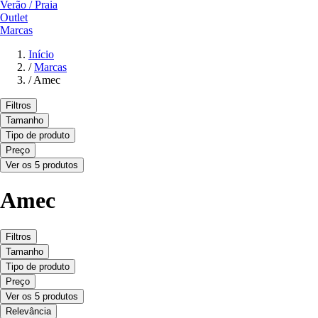
Verão / Praia
Outlet
Marcas
Início
/
Marcas
/
Amec
Filtros
Tamanho
Tipo de produto
Preço
Ver os 5 produtos
Amec
Filtros
Tamanho
Tipo de produto
Preço
Ver os 5 produtos
Relevância