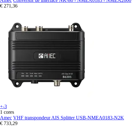
Amec
Conversor de interface NK-80 - NMEA0183 - NMEA2000
€ 271,36
+-3
1 cores
Amec
VHF transpondeur AIS Splitter USB-NMEA0183-N2K
€ 733,29