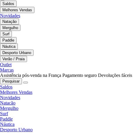
Saldos
Melhores Vendas
Novidades
Natação
Mergulho
Surf
Paddle
Náutica
Desporto Urbano
Verão / Praia
Outlet
Marcas
Assistência pós-venda na França
Pagamento seguro
Devoluções fáceis
Pesquisar
Saldos
Melhores Vendas
Novidades
Natação
Mergulho
Surf
Paddle
Náutica
Desporto Urbano