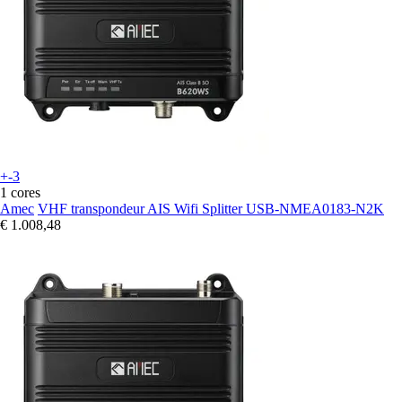
+-3
1 cores
Amec
VHF transpondeur AIS Wifi Splitter USB-NMEA0183-N2K
€ 1.008,48