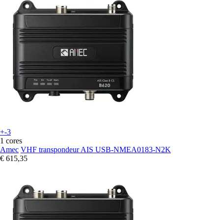
+-3
1 cores
Amec
VHF transpondeur AIS USB-NMEA0183-N2K
€ 615,35